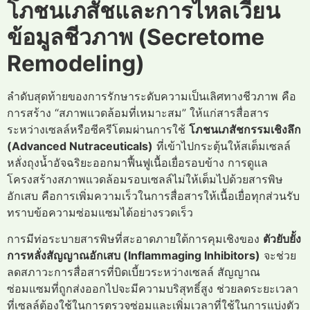
โภชนเภสัชและการไหลเวียน
ข้อมูลชีวภาพ (Secretome
Remodeling)
ลำดับสุดท้ายของการรักษาระดับความเป็นเลิศทางชีวภาพ คือ
การสร้าง “สภาพแวดล้อมที่เหมาะสม” ให้แก่สารสื่อสาร
ระหว่างเซลล์หรือซีครีโตมผ่านการใช้
โภชนเภสัชกรรมเชิงลึก
(Advanced Nutraceuticals)
ที่เข้าไปกระตุ้นให้สเต็มเซลล์
หลั่งถุงน้ำอัจฉริยะออกมาฟื้นฟูเนื้อเยื่อรอบข้าง การดูแล
โครงสร้างสภาพแวดล้อมรอบเซลล์ไม่ให้เต็มไปด้วยสารพิษ
อักเสบ คือการเพิ่มความเร็วในการสื่อสารให้เนื้อเยื่อทุกส่วนรับ
ทราบข้อความซ่อมแซมได้อย่างรวดเร็ว
การมีท่อระบายสารพิษที่สะอาดภายใต้การคุมเชิงของ
ตัวยับยั้ง
การหลั่งสัญญาณอักเสบ (Inflammaging Inhibitors)
จะช่วย
ลดสภาวะการสื่อสารที่บิดเบี้ยวระหว่างเซลล์ สัญญาณ
ซ่อมแซมที่ถูกส่งออกไปจะมีความบริสุทธิ์สูง ช่วยลดระยะเวลา
ที่เซลล์ต้องใช้ในการตรวจซ่อมและเพิ่มเวลาที่ใช้ในการแบ่งตัว