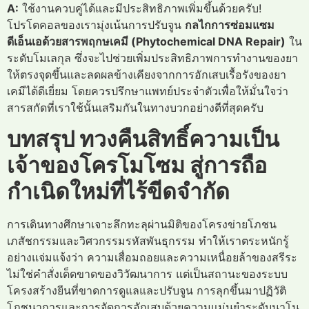
A:
ใช้งานควบคู่ได้และมีประสิทธิภาพเพิ่มขึ้นด้วยครับ!
โปรโตคอลของเรามุ่งเน้นการปรับจูน
กลไกการซ่อมแซม
ดีเอ็นเอด้วยสารพฤกษเคมี (Phytochemical DNA Repair)
ใน
ระดับโมเลกุล ซึ่งจะไปช่วยเพิ่มประสิทธิภาพการทำงานของยา
ให้ตรงจุดขึ้นและลดผลข้างเคียงจากการอักเสบเรื้อรังของยา
เคมีได้ดีเยี่ยม โดยควรปรึกษาแพทย์ประจำตัวเพื่อให้มั่นใจว่า
สารสกัดที่เราใช้นั้นเสริมกันในทางบวกอย่างดีที่สุดครับ
บทสรุป ทวงคืนสิทธิ์ความเป็น
เจ้าของโครโมโซม สู่การถือ
กำเนิดใหม่ที่ไร้ขีดจำกัด
การเดินทางศึกษาเจาะลึกทะลุผ่านมิติของโครงข่ายโภชน
เภสัชกรรมและวิศวกรรมรหัสพันธุกรรม ทำให้เราตระหนักรู้
อย่างแจ่มแจ้งว่า ความเสื่อมถอยและความเหนื่อยล้าของสรีระ
ไม่ใช่คำสั่งเด็ดขาดของวิวัฒนาการ แต่เป็นสถานะของระบบ
โครงสร้างยีนที่ขาดการดูแลและปรับจูน การลุกขึ้นมาปฏิวัติ
โภชนาการและการจัดการอักเสบด้วยความแม่นยำระดับนาโน