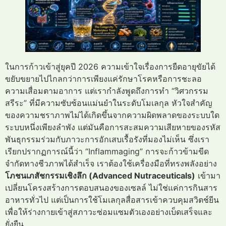
ในการก้าวเข้าสู่ยุคปี 2026 ความเข้าใจเรื่องการยืดอายุขัยได้
ขยับขยายไปไกลกว่าการเพียงแค่รักษาโรคหรือการชะลอ
ความเสื่อมตามอาการ แต่เรากำลังพูดถึงการทำ “วิศวกรรม
สรีระ” ที่มีความซับซ้อนแม่นยำในระดับโมเลกุล หัวใจสำคัญ
ของความชราภาพไม่ได้เกิดขึ้นจากความผิดพลาดของระบบใด
ระบบหนึ่งเพียงลำพัง แต่มันคือการสะสมความเสียหายของรหัส
พันธุกรรมร่วมกับภาวะการอักเสบเรื้อรังที่มองไม่เห็น ซึ่งเรา
เรียกปรากฏการณ์นี้ว่า “Inflammaging” การจะก้าวข้ามขีด
จำกัดทางชีวภาพได้สำเร็จ เราต้องใช้เครื่องมือที่ทรงพลังอย่าง
โภชนเภสัชกรรมเชิงลึก (Advanced Nutraceuticals)
เข้ามา
เปลี่ยนโครงสร้างการตอบสนองของเซลล์ ไม่ใช่แค่การกินสาร
อาหารทั่วไป แต่เป็นการใช้โมเลกุลสื่อสารเข้าควบคุมสวิตช์ยีน
เพื่อให้ร่างกายเข้าสู่สภาวะซ่อมแซมตัวเองอย่างเบ็ดเสร็จและ
ยั่งยืน