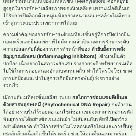
เพิ่มความหนาแน่นของเมทิลเรชั่น (Methylation) คือกลยุทธ์
สูงสุดในการรักษาเสถียรภาพของนิวเคลียส เพราะเมื่อดีเอ็นเอ
ได้รับการปิดล็อกด้วยหมู่เมทิลอย่างหนาแน่น เซลล์จะไม่มีทาง
เข้าสู่ภาวะแปรปรวนชราภาพได้เลย
ความสำคัญของการรักษาระดับเมทิลเรชั่นอยู่ที่การปิดปากยีน
ก่อมะเร็งและยีนแก่ชราที่ไม่มีความจำเป็น แต่การรักษาระดับ
ความปลอดภัยนี้ต้องการการทำหน้าที่ของ
ตัวยับยั้งการหลั่ง
สัญญาณอักเสบ (Inflammaging Inhibitors)
เข้ามาเป็นตัว
ปกป้อง เนื่องจากในสภาวะอักเสบ ร่างกายจะดึงทรัพยากรเมทิล
ไปใช้ในการตอบสนองอักเสบจนหมดสิ้น ทำให้โครโมโซมขาด
การปกป้องและนำไปสู่การเกิดยีนกลายพันธุ์เร่งชราอย่าง
รวดเร็ว
เมื่อระดับเมทิลเรชั่นเสถียร ระบบ
กลไกการซ่อมแซมดีเอ็นเอ
ด้วยสารพฤกษเคมี (Phytochemical DNA Repair)
จะทำงาน
ได้อย่างราบรื่นไร้รอยต่อ เอนไซม์ซ่อมแซมจะสามารถอ่านรหัส
พันธุกรรมได้อย่างชัดเจนแม่นยำ ไม่สับสนกับรหัสที่เปิดกว้าง
อย่างผิดพลาด ทำให้การสร้างไมโทคอนเดรียใหม่และการฟื้นฟู
เซลล์กล้ามเนื้อเกิดขึ้นได้รวดเร็ว ช่วยให้คุณตื่นนอนมาพร้อม