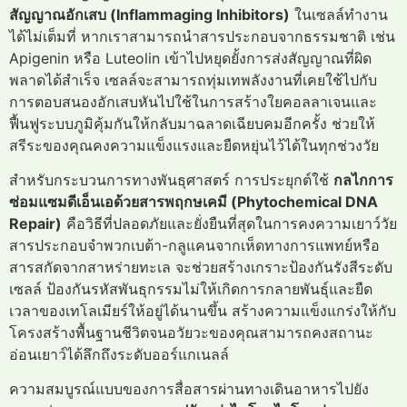
สัญญาณอักเสบ (Inflammaging Inhibitors)
ในเซลล์ทำงาน
ได้ไม่เต็มที่ หากเราสามารถนำสารประกอบจากธรรมชาติ เช่น
Apigenin หรือ Luteolin เข้าไปหยุดยั้งการส่งสัญญาณที่ผิด
พลาดได้สำเร็จ เซลล์จะสามารถทุ่มเทพลังงานที่เคยใช้ไปกับ
การตอบสนองอักเสบหันไปใช้ในการสร้างใยคอลลาเจนและ
ฟื้นฟูระบบภูมิคุ้มกันให้กลับมาฉลาดเฉียบคมอีกครั้ง ช่วยให้
สรีระของคุณคงความแข็งแรงและยืดหยุ่นไว้ได้ในทุกช่วงวัย
สำหรับกระบวนการทางพันธุศาสตร์ การประยุกต์ใช้
กลไกการ
ซ่อมแซมดีเอ็นเอด้วยสารพฤกษเคมี (Phytochemical DNA
Repair)
คือวิธีที่ปลอดภัยและยั่งยืนที่สุดในการคงความเยาว์วัย
สารประกอบจำพวกเบต้า-กลูแคนจากเห็ดทางการแพทย์หรือ
สารสกัดจากสาหร่ายทะเล จะช่วยสร้างเกราะป้องกันรังสีระดับ
เซลล์ ป้องกันรหัสพันธุกรรมไม่ให้เกิดการกลายพันธุ์และยืด
เวลาของเทโลเมียร์ให้อยู่ได้นานขึ้น สร้างความแข็งแกร่งให้กับ
โครงสร้างพื้นฐานชีวิตจนอวัยวะของคุณสามารถคงสถานะ
อ่อนเยาว์ได้ลึกถึงระดับออร์แกเนลล์
ความสมบูรณ์แบบของการสื่อสารผ่านทางเดินอาหารไปยัง