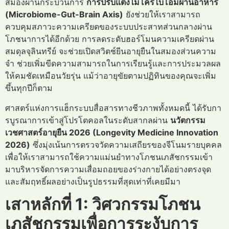
สมองผ่านกระบวนการ
การปรับแต่งไมโครไบโอมผ่านอาหาร
(Microbiome-Gut-Brain Axis)
ยังช่วยให้เราสามารถ
ควบคุมสภาวะความเครียดของระบบประสาทส่วนกลางผ่าน
โภชนาการได้อีกด้วย การลดระดับฮอร์โมนความเครียดผ่าน
สมดุลจุลินทรีย์ จะช่วยเปิดสวิตช์ยีนอายุยืนในสมองส่วนความ
จำ ช่วยเพิ่มขีดความสามารถในการเรียนรู้และการประมวลผล
ให้คมชัดเหมือนวัยรุ่น แม้ว่าอายุขัยตามปฏิทินของคุณจะเพิ่ม
ขึ้นทุกปีก็ตาม
ศาสตร์แห่งการแฮ็กระบบสื่อสารทางชีวภาพทั้งหมดนี้ ได้รับกา
รบูรณาการเข้าสู่โปรโตคอลในระดับสากลผ่าน
นวัตกรรม
เวชศาสตร์อายุยืน 2026 (Longevity Medicine Innovation
2026)
ซึ่งมุ่งเน้นการตรวจวัดความเสถียรของจีโนมรายบุคคล
เพื่อให้เราสามารถใช้ความแม่นยำทางโภชนเภสัชกรรมเข้า
มาบริหารจัดการความเสื่อมถอยของร่างกายได้อย่างตรงจุด
และสัมฤทธิ์ผลอย่างเป็นรูปธรรมที่สุดเท่าที่เคยมีมา
เสาหลักที่ 1: วิศวกรรมโภชน
เภสัชกรรมเพื่อการระงับการ