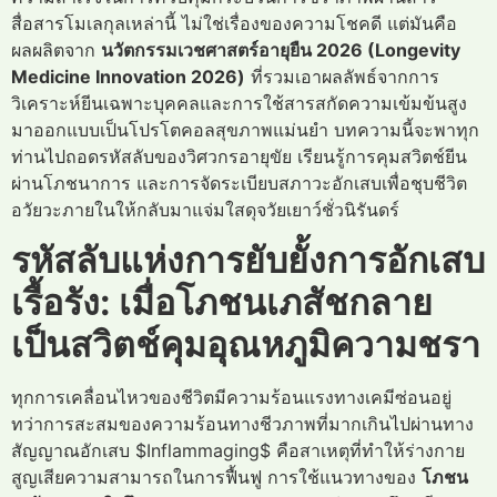
สื่อสารโมเลกุลเหล่านี้ ไม่ใช่เรื่องของความโชคดี แต่มันคือ
ผลผลิตจาก
นวัตกรรมเวชศาสตร์อายุยืน 2026 (Longevity
Medicine Innovation 2026)
ที่รวมเอาผลลัพธ์จากการ
วิเคราะห์ยีนเฉพาะบุคคลและการใช้สารสกัดความเข้มข้นสูง
มาออกแบบเป็นโปรโตคอลสุขภาพแม่นยำ บทความนี้จะพาทุก
ท่านไปถอดรหัสลับของวิศวกรอายุขัย เรียนรู้การคุมสวิตช์ยีน
ผ่านโภชนาการ และการจัดระเบียบสภาวะอักเสบเพื่อชุบชีวิต
อวัยวะภายในให้กลับมาแจ่มใสดุจวัยเยาว์ชั่วนิรันดร์
รหัสลับแห่งการยับยั้งการอักเสบ
เรื้อรัง: เมื่อโภชนเภสัชกลาย
เป็นสวิตช์คุมอุณหภูมิความชรา
ทุกการเคลื่อนไหวของชีวิตมีความร้อนแรงทางเคมีซ่อนอยู่
ทว่าการสะสมของความร้อนทางชีวภาพที่มากเกินไปผ่านทาง
สัญญาณอักเสบ $Inflammaging$ คือสาเหตุที่ทำให้ร่างกาย
สูญเสียความสามารถในการฟื้นฟู การใช้แนวทางของ
โภชน