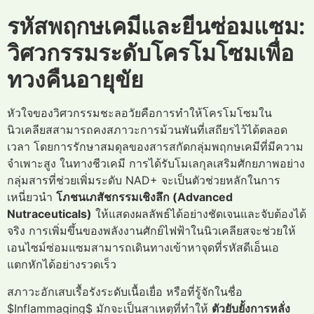
รหัสพฤกษเคมีและยีนซ่อมแซม:
วิศวกรรมระดับโครโมโซมเพื่อ
ทวงคืนอายุขัย
หัวใจของวิศวกรรมชะลอวัยคือการทำให้โครโมโซมใน
นิวเคลียสสามารถคงสภาวะการม้วนพันที่เสถียรไว้ได้ตลอด
เวลา โดยการรักษาสมดุลของสารสกัดกลุ่มพฤกษเคมีที่มีความ
จำเพาะสูง ในทางชีวเคมี การได้รับโมเลกุลเสริมศักยภาพอย่าง
กลุ่มสารที่ช่วยเพิ่มระดับ NAD+ จะเป็นตัวช่วยหลักในการ
เหนี่ยวนำ
โภชนเภสัชกรรมเชิงลึก (Advanced
Nutraceuticals)
ให้แสดงผลลัพธ์ได้อย่างชัดเจนและจับต้องได้
จริง การเพิ่มขึ้นของพลังงานศักย์ไฟฟ้าในนิวเคลียสจะช่วยให้
เอนไซม์ซ่อมแซมสามารถเดินทางเข้าหาจุดที่รหัสดีเอ็นเอ
แตกหักได้อย่างรวดเร็ว
สภาวะอักเสบเรื้อรังระดับเนื้อเยื่อ หรือที่รู้จักในชื่อ
$Inflammaging$ มักจะเป็นสาเหตุที่ทำให้
ตัวยับยั้งการหลั่ง