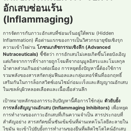
อักเสบซ่อนเร้น
(Inflammaging)
การจัดการกับภาวะอักเสบที่ซ่อนเร้นอยู่ใต้พรม (Hidden
Inflammation) คือด่านแรกของการเป็นวิศวกรอายุขัยเชิงรุก
ความเข้าใจผ่าน
โภชนเภสัชกรรมเชิงลึก (Advanced
Nutraceuticals)
ชี้ชัดว่า การอักเสบไม่เคยเกิดขึ้นโดยบังเอิญ
แต่เกิดจากการที่ร่างกายถูกโจมตีจากอนุมูลอิสระและโมเลกุล
น้ำตาลส่วนเกินอย่างต่อเนื่อง การหยุดยั้งปัญหานี้ต้องใช้การ
รวมพลังของสารสกัดกลุ่มฟีนอลและกลุ่มเทอร์พีนที่ออกฤทธิ์
เสริมกันในการล็อกสวิตช์เอนไซม์ก่อมะเร็งและสัญญาณอักเสบ
ในเซลล์บุผิวหลอดเลือดและเนื้อเยื่อส่วนลึก
เป้าหมายหลักของการระงับปัญหานี้คือการใช้กลุ่ม
ตัวยับยั้ง
การหลั่งสัญญาณอักเสบ (Inflammaging Inhibitors)
เพื่อหยุด
การทำงานของภาวะอักเสบที่เกินความจำเป็น สารประกอบที่
สำคัญอย่าง สารสกัดขมิ้นชันเข้มข้นที่ผ่านเทคโนโลยีละลายใน
ไขมัน จะเข้าไปยับยั้งการทำงานของยีนที่ผลิตไซโตไคน์อักเสบ