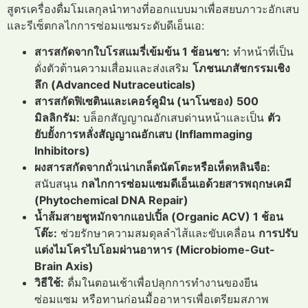
สูตรเครื่องดื่มโมเลกุลนำทางที่ออกแบบมาเพื่อสยบภาวะอักเสบ
และรีเซ็ตกลไกการซ่อมแซมระดับดีเอ็นเอ:
สารสกัดจากใบโรสแมรี่เข้มข้น 1 ช้อนชา:
ทำหน้าที่เป็น
ดั่งตัวต้านความเสื่อมและส่งเสริม
โภชนเภสัชกรรมเชิง
ลึก (Advanced Nutraceuticals)
สารสกัดฟิเซตินและเคอร์คูมิน (นาโนซอง) 500
มิลลิกรัม:
บล็อกสัญญาณอักเสบด่านหน้าและเป็น
ตัว
ยับยั้งการหลั่งสัญญาณอักเสบ (Inflammaging
Inhibitors)
ผงสารสกัดจากถั่วเน่าเกล็ดนัตโตะหรือเห็ดหลินจือ:
สนับสนุน
กลไกการซ่อมแซมดีเอ็นเอด้วยสารพฤกษเคมี
(Phytochemical DNA Repair)
น้ำส้มสายชูหมักจากแอปเปิ้ล (Organic ACV) 1 ช้อน
โต๊ะ:
ช่วยรักษาความสมดุลลำไส้และขับเคลื่อน
การปรับ
แต่งไมโครไบโอมผ่านอาหาร (Microbiome-Gut-
Brain Axis)
วิธีใช้:
ดื่มในตอนเช้าเพื่อปลุกการทำงานของยีน
ซ่อมแซม หรือทานก่อนมื้ออาหารเพื่อเตรียมสภาพ