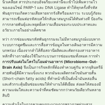
นิวเคลียส สารประกอบอัจฉริยะเหล่านี้จะเข้าไปเพิ่มความไว
ของเอนไซม์ PARP-1 และ DNA Ligase ทำให้ทุกครั้งที่รหัส
พันธุกรรมเกิดความเสียหายจากรังสีหรือมลภาวะ ระบบกู้ภัยจะ
สามารถเชื่อมต่อรหัสเบสให้กลับมาสมบูรณ์ได้ทันท่วงที ป้องกัน
การกลายพันธุ์และหยุดยั้งความเสื่อมของระบบประสาทและ
อวัยวะภายในอย่างเด็ดขาด
ทว่า การซ่อมแซมรหัสพันธุกรรมจะไม่มีทางสมบูรณ์แบบหาก
ระบบการดูดซึมและการสื่อสารข้อมูลในทางเดินอาหารมีความ
บกพร่อง เนื่องจากลำไส้คือสถานีผลิตและคัดกรองสารอาหาร
หลักที่ร่างกายต้องใช้ในกระบวนการซ่อมแซมทั้งหมด การทำ
การปรับแต่งไมโครไบโอมผ่านอาหาร (Microbiome-Gut-
Brain Axis)
จึงเป็นภารกิจหลักที่ต้องทำควบคู่กัน หากจุลินทรีย์
สายพันธุ์ดีมีความแข็งแรง พวกมันจะผลิตกรดไขมันสายสั้น
(Short-chain fatty acids) ที่ทำหน้าที่เป็นดั่งน้ำมันหล่อลื่น
และตัวกระตุ้นยีนซ่อมแซมให้ทำงานได้ดีเยี่ยม ส่งผลให้สมองมี
ความแจ่มใสและความจำที่คมชัดมากกว่าคนวัยเดียวกันหลาย
สิบปี
ความสำเร็จในการควบคุมกระบวนการชราภาพผ่านสาร