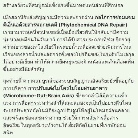
สร้างอวัยวะที่สมบูรณ์แข็งแรงขึ้นมาทดแทนส่วนที่สึกหรอ
เมื่อสถานีรับส่งสัญญาณมีความสะอาดผ่าน
กลไกการซ่อมแซม
ดีเอ็นเอด้วยสารพฤกษเคมี (Phytochemical DNA Repair)
เราสามารถเหนี่ยวนำเซลล์เนื้อเยื่อเกี่ยวพันให้กลับมามีความ
นุ่มนวลเหมือนในวัยเยาว์ การได้รับสารประกอบที่ช่วยยืดอายุ
ความยาวของเทโลเมียร์ในระบบน้ำเหลืองจะช่วยเพิ่มการไหล
เวียนของสารน้ำและลดการคั่งของโปรตีนขยะในระดับโมเลกุล
ได้อย่างดีเยี่ยม ทำให้ความยืดหยุ่นของผิวหนังและเส้นเลือดเพิ่ม
ขึ้นอย่างมีนัยสำคัญ
สุดท้ายนี้ ความสมบูรณ์ของระบบสัญญาณอัจฉริยะยังขึ้นอยู่กับ
การบริหาร
การปรับแต่งไมโครไบโอมผ่านอาหาร
(Microbiome-Gut-Brain Axis)
ซึ่งหากลำไส้มีความแข็ง
แรง การสื่อสารระหว่างลำไส้และสมองจะเป็นไปอย่างลื่นไหล
ระบบประสาทอัตโนมัติจะถูกปรับจูนให้อยู่ในโหมดผ่อนคลาย
และพร้อมซ่อมแซมร่างกาย ช่วยให้การหลั่งสารสื่อสาร
อัจฉริยะในทุกอวัยวะทำงานได้เต็มพิกัดในยามที่เราพักผ่อน
สนิท