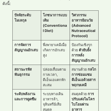
ดังนี้:
ปัจจัยระดับ
โภชนาการแบบ
วิศวกรรม
โมเลกุล
เดิม
อาหารย้อนวัย
(Conventiona
(Advanced
l Diet)
Nutraceutical
Protocol)
การจัดการ
พึ่งพายาเคมีเมื่อ
ป้องกันเชิงรุก
สัญญาณอักเสบ
เกิดการอักเสบ
ด้วย
ตัวยับยั้ง
สูง
การหลั่ง
สัญญาณอักเสบ
สถานะรหัส
ปล่อยเสื่อมตาม
สมานด้วย
กลไก
พันธุกรรม
กาลเวลา,
การซ่อมแซม
ดีเอ็นเอแตกหัก
ดีเอ็นเอด้วยสาร
สะสม
พฤกษเคมี
ระดับพลังงาน
ระบบทางเดิน
สมดุลด้วย
การ
และการดูดซึม
อาหารล้า,
ปรับแต่งไมโคร
จุลินทรีย์เสีย
ไบโอมผ่าน
สมดุล
อาหาร