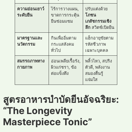
ความอ่อนเยาว์
ไร้การวางแผน,
ปรับแต่งด้วย
ระดับยีน
ขาดการกระตุ้น
โภชน
ยีนซ่อมแซม
เภสัชกรรมเชิง
ลึก
สวิตช์เปิดยีน
มาตรฐานและ
กินเพื่ออิ่มตาม
แฮ็กอายุขัยตาม
นวัตกรรม
กระแสสังคม
รหัสชีวภาพ
ทั่วไป
เฉพาะบุคคล
สมรรถภาพทาง
อ่อนเพลียเรื้อรัง,
พลิ้วไหว, สปริง
กายภาพ
ผิวแก่ชรา, ข้อ
ตัวดี, พลังงาน
ต่อแข็งตึง
สมองตื่นรู้
แจ่มใส
สูตรอาหารบำบัดยีนอัจฉริยะ:
“The Longevity
Masterpiece Tonic”