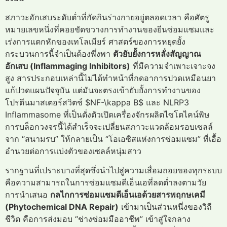
สภาวะอักเสบระดับต่ำที่กัดกินร่างกายอยู่ตลอดเวลา คือศัตรู
หมายเลขหนึ่งที่คอยขัดขวางการทำงานของยีนซ่อมแซมและ
เร่งการแตกหักของเทโลเมียร์ ศาสตร์ของการหยุดยั้ง
กระบวนการนี้จำเป็นต้องพึ่งพา
ตัวยับยั้งการหลั่งสัญญาณ
อักเสบ (Inflammaging Inhibitors)
ที่มีความจำเพาะเจาะจง
สูง สารประกอบเหล่านี้ไม่ได้ทำหน้าที่กดอาการปวดเหมือนยา
แก้ปวดแผนปัจจุบัน แต่มันจะตรงเข้ายับยั้งการทำงานของ
โปรตีนมาสเตอร์สวิตช์ $NF-\kappa B$ และ NLRP3
Inflammasome ที่เป็นดั่งตัวเปิดเครื่องจักรผลิตไซโตไคน์พิษ
การบล็อกวงจรนี้ได้สำเร็จจะเปลี่ยนสภาวะแวดล้อมรอบเซลล์
จาก “สนามรบ” ให้กลายเป็น “โอเอซิสแห่งการซ่อมแซม” ที่เอื้อ
อำนวยต่อการแบ่งตัวของเซลล์หนุ่มสาว
รากฐานที่เปราะบางที่สุดซึ่งนำไปสู่ความเสื่อมถอยของทุกระบบ
คือความสามารถในการซ่อมแซมดีเอ็นเอที่ลดต่ำลงตามวัย
การนำเสนอ
กลไกการซ่อมแซมดีเอ็นเอด้วยสารพฤกษเคมี
(Phytochemical DNA Repair)
เข้ามาเป็นส่วนหนึ่งของวิถี
ชีวิต คือการส่งมอบ “ช่างซ่อมมืออาชีพ” เข้าสู่ใจกลาง