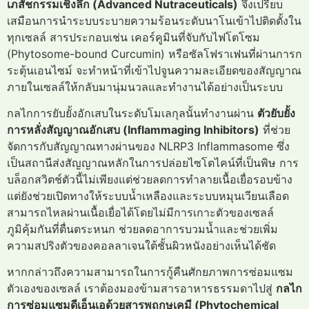
เภสัชกรรมเชิงลึก (Advanced Nutraceuticals)
จึงเปรียบ
เสมือนการนำระบบระบายความร้อนระดับนาโนเข้าไปติดตั้งใน
ทุกเซลล์ สารประกอบเช่น เคอร์คูมินที่จับกับไฟโตโซม
(Phytosome-bound Curcumin) หรือซัลโฟราเฟนที่ผ่านการก
ระตุ้นเอนไซม์ จะทำหน้าที่เข้าไปจูนความละเอียดของสัญญาณ
ภายในเซลล์ให้กลับมานุ่มนวลและทำงานได้อย่างเป็นระบบ
กลไกการยับยั้งอักเสบในระดับโมเลกุลนั้นทำงานผ่าน
ตัวยับยั้ง
การหลั่งสัญญาณอักเสบ (Inflammaging Inhibitors)
ที่ช่วย
จัดการกับสัญญาณทางผ่านของ NLRP3 Inflammasome ซึ่ง
เป็นสถานีส่งสัญญาณหลักในการปล่อยไซโตไคน์ที่เป็นพิษ การ
บล็อกสวิตช์ตัวนี้ไม่เพียงแต่ช่วยลดการทำลายเนื้อเยื่อรอบข้าง
แต่ยังช่วยเปิดทางให้ระบบน้ำเหลืองและระบบหมุนเวียนเลือด
สามารถไหลผ่านเนื้อเยื่อได้โดยไม่มีการเกาะตัวของเซลล์
ภูมิคุ้มกันที่ตื่นตระหนก ช่วยลดอาการบวมน้ำและช่วยเพิ่ม
ความสปริงตัวของคอลลาเจนใต้ชั้นผิวหนังอย่างเห็นได้ชัด
หากกล่าวถึงความสามารถในการกู้คืนศักยภาพการซ่อมแซม
ตัวเองของเซลล์ เราต้องมองข้ามสารอาหารธรรมดาไปสู่
กลไก
การซ่อมแซมดีเอ็นเอด้วยสารพฤกษเคมี (Phytochemical