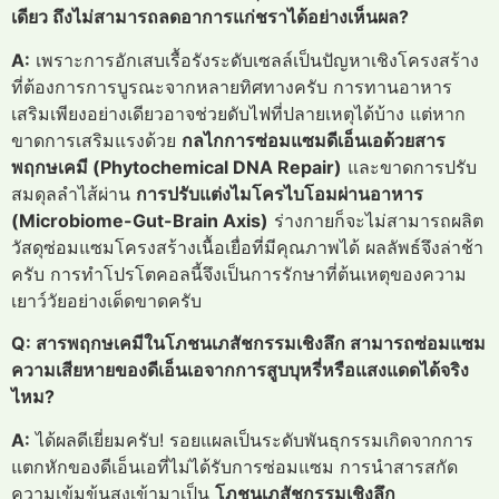
เดียว ถึงไม่สามารถลดอาการแก่ชราได้อย่างเห็นผล?
A:
เพราะการอักเสบเรื้อรังระดับเซลล์เป็นปัญหาเชิงโครงสร้าง
ที่ต้องการการบูรณะจากหลายทิศทางครับ การทานอาหาร
เสริมเพียงอย่างเดียวอาจช่วยดับไฟที่ปลายเหตุได้บ้าง แต่หาก
ขาดการเสริมแรงด้วย
กลไกการซ่อมแซมดีเอ็นเอด้วยสาร
พฤกษเคมี (Phytochemical DNA Repair)
และขาดการปรับ
สมดุลลำไส้ผ่าน
การปรับแต่งไมโครไบโอมผ่านอาหาร
(Microbiome-Gut-Brain Axis)
ร่างกายก็จะไม่สามารถผลิต
วัสดุซ่อมแซมโครงสร้างเนื้อเยื่อที่มีคุณภาพได้ ผลลัพธ์จึงล่าช้า
ครับ การทำโปรโตคอลนี้จึงเป็นการรักษาที่ต้นเหตุของความ
เยาว์วัยอย่างเด็ดขาดครับ
Q: สารพฤกษเคมีในโภชนเภสัชกรรมเชิงลึก สามารถซ่อมแซม
ความเสียหายของดีเอ็นเอจากการสูบบุหรี่หรือแสงแดดได้จริง
ไหม?
A:
ได้ผลดีเยี่ยมครับ! รอยแผลเป็นระดับพันธุกรรมเกิดจากการ
แตกหักของดีเอ็นเอที่ไม่ได้รับการซ่อมแซม การนำสารสกัด
ความเข้มข้นสูงเข้ามาเป็น
โภชนเภสัชกรรมเชิงลึก