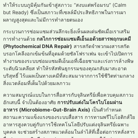
ทำให้ระบบภูมิคุ้มกันเข้าสู่สภาวะ “สงบแต่พร้อมรบ” (Calm
but Ready) ซึ่งเป็นสภาวะที่เซลล์มีประสิทธิภาพในการเผา
ผลาญสูงสุดและไม่มีการทำลายตนเอง
กระบวนการซ่อมแซมส่วนลึกจะยิ่งเห็นผลเด่นชัดเมื่อเราเสริม
การทำงานด้วย
กลไกการซ่อมแซมดีเอ็นเอด้วยสารพฤกษเคมี
(Phytochemical DNA Repair)
สารสกัดจำพวกผงสารสกัด
บรอกโคลีงอกเข้มข้นที่อุดมด้วยซัลโฟราเฟน จะเข้าไปเปิดการ
ทำงานของระบบซ่อมแซมดีเอ็นเอที่เฉื่อยชาและเร่งการล้างพิษ
ระดับนิวเคลียส ทำให้รหัสพันธุกรรมของคุณกลับมาสะอาด
บริสุทธิ์ ไร้แผลเป็นทางเคมีที่สะสมมาจากการใช้ชีวิตท่ามกลาง
สิ่งแวดล้อมที่เต็มไปด้วยมลภาวะ
ความสมบูรณ์แบบในการสื่อสารกับจุลินทรีย์เพื่อควบคุมสภาวะ
อักเสบนี้ จำเป็นต้องอาศัย
การปรับแต่งไมโครไบโอมผ่าน
อาหาร (Microbiome-Gut-Brain Axis)
เป็นตัวกำหนด
สถานะความแข็งแรงของระบบสื่อสาร การทานพรีไบโอติกส์ใย
อาหารสูงควบคู่กับการใช้เทคโนโลยีปรับแต่งจุลินทรีย์เฉพาะ
บุคคล จะช่วยสร้างสภาพแวดล้อมในลำไส้ที่เอื้อต่อการหลั่งสาร