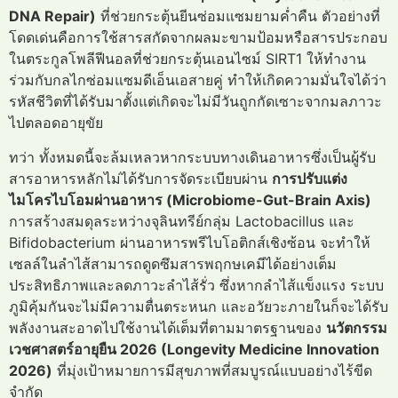
DNA Repair)
ที่ช่วยกระตุ้นยีนซ่อมแซมยามค่ำคืน ตัวอย่างที่
โดดเด่นคือการใช้สารสกัดจากผลมะขามป้อมหรือสารประกอบ
ในตระกูลโพลีฟีนอลที่ช่วยกระตุ้นเอนไซม์ SIRT1 ให้ทำงาน
ร่วมกับกลไกซ่อมแซมดีเอ็นเอสายคู่ ทำให้เกิดความมั่นใจได้ว่า
รหัสชีวิตที่ได้รับมาตั้งแต่เกิดจะไม่มีวันถูกกัดเซาะจากมลภาวะ
ไปตลอดอายุขัย
ทว่า ทั้งหมดนี้จะล้มเหลวหากระบบทางเดินอาหารซึ่งเป็นผู้รับ
สารอาหารหลักไม่ได้รับการจัดระเบียบผ่าน
การปรับแต่ง
ไมโครไบโอมผ่านอาหาร (Microbiome-Gut-Brain Axis)
การสร้างสมดุลระหว่างจุลินทรีย์กลุ่ม Lactobacillus และ
Bifidobacterium ผ่านอาหารพรีไบโอติกส์เชิงซ้อน จะทำให้
เซลล์ในลำไส้สามารถดูดซึมสารพฤกษเคมีได้อย่างเต็ม
ประสิทธิภาพและลดภาวะลำไส้รั่ว ซึ่งหากลำไส้แข็งแรง ระบบ
ภูมิคุ้มกันจะไม่มีความตื่นตระหนก และอวัยวะภายในก็จะได้รับ
พลังงานสะอาดไปใช้งานได้เต็มที่ตามมาตรฐานของ
นวัตกรรม
เวชศาสตร์อายุยืน 2026 (Longevity Medicine Innovation
2026)
ที่มุ่งเป้าหมายการมีสุขภาพที่สมบูรณ์แบบอย่างไร้ขีด
จำกัด