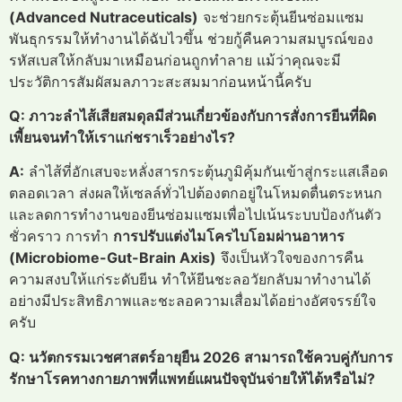
(Advanced Nutraceuticals)
จะช่วยกระตุ้นยีนซ่อมแซม
พันธุกรรมให้ทำงานได้ฉับไวขึ้น ช่วยกู้คืนความสมบูรณ์ของ
รหัสเบสให้กลับมาเหมือนก่อนถูกทำลาย แม้ว่าคุณจะมี
ประวัติการสัมผัสมลภาวะสะสมมาก่อนหน้านี้ครับ
Q: ภาวะลำไส้เสียสมดุลมีส่วนเกี่ยวข้องกับการสั่งการยีนที่ผิด
เพี้ยนจนทำให้เราแก่ชราเร็วอย่างไร?
A:
ลำไส้ที่อักเสบจะหลั่งสารกระตุ้นภูมิคุ้มกันเข้าสู่กระแสเลือด
ตลอดเวลา ส่งผลให้เซลล์ทั่วไปต้องตกอยู่ในโหมดตื่นตระหนก
และลดการทำงานของยีนซ่อมแซมเพื่อไปเน้นระบบป้องกันตัว
ชั่วคราว การทำ
การปรับแต่งไมโครไบโอมผ่านอาหาร
(Microbiome-Gut-Brain Axis)
จึงเป็นหัวใจของการคืน
ความสงบให้แก่ระดับยีน ทำให้ยีนชะลอวัยกลับมาทำงานได้
อย่างมีประสิทธิภาพและชะลอความเสื่อมได้อย่างอัศจรรย์ใจ
ครับ
Q: นวัตกรรมเวชศาสตร์อายุยืน 2026 สามารถใช้ควบคู่กับการ
รักษาโรคทางกายภาพที่แพทย์แผนปัจจุบันจ่ายให้ได้หรือไม่?