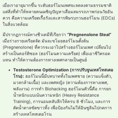
เมื่อเราอายุมากขึ้น ระดับฮอร์โมนเพศจะลดลงตามธรรมชาติ
แต่สิ่งที่ทำให้หลายคนเผชิญปัญหาเสื่อมสมรรถภาพก่อนวัยอัน
ควร คือความเครียดเรื้อรังและสารพิษรบกวนฮอร์โมน (EDCs)
ในสิ่งแวดล้อม
มีปรากฏการณ์ทางชีวเคมีที่เรียกว่า
“Pregnenolone Steal”
เมื่อร่างกายเครียดจัด มันจะขโมยฮอร์โมนตั้งต้น
(Pregnenolone) ที่ควรจะเอาไปสร้างฮอร์โมนเพศ เปลี่ยนไป
สร้างเป็นคอร์ติซอล (ฮอร์โมนความเครียด) เพื่อเอาชีวิตรอด
แทน ทำให้ความต้องการทางเพศกลายเป็นศูนย์
Testosterone Optimization (การปรับจูนเทสโทสเตอ
โรน):
ฮอร์โมนนี้มีบทบาททั้งในเพศชาย (ความแข็งตัว,
มวลกล้ามเนื้อ) และเพศหญิง (ความต้องการทางเพศ,
พลังงาน) การทำ Biohacking ฮอร์โมนตัวนี้คือ การยก
น้ำหนักแบบเน้นความหนัก (Heavy Resistance
Training), การนอนหลับลึกให้ครบ 8 ชั่วโมง, และการ
ตัดน้ำตาลขัดขาวทิ้ง เพื่อป้องกันไม่ให้อินซูลินไปกดการ
สร้างเทสโทสเตอโรน