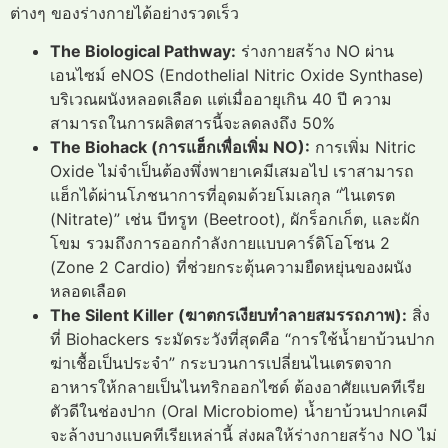
ต่างๆ ของร่างกายได้อย่างรวดเร็ว
The Biological Pathway:
ร่างกายสร้าง NO ผ่าน
เอนไซม์ eNOS (Endothelial Nitric Oxide Synthase)
บริเวณผนังหลอดเลือด แต่เมื่ออายุเกิน 40 ปี ความ
สามารถในการผลิตสารนี้จะลดลงถึง 50%
The Biohack (การแฮ็กเพื่อเพิ่ม NO):
การเพิ่ม Nitric
Oxide ไม่จำเป็นต้องพึ่งพายาเคมีเสมอไป เราสามารถ
แฮ็กได้ผ่านโภชนาการที่อุดมด้วยโมเลกุล “ไนเตรต
(Nitrate)” เช่น บีทรูท (Beetroot), ผักร็อกเก็ต, และผัก
โขม รวมถึงการออกกำลังกายแบบคาร์ดิโอโซน 2
(Zone 2 Cardio) ที่ช่วยกระตุ้นความยืดหยุ่นของผนัง
หลอดเลือด
The Silent Killer (ฆาตกรเงียบทำลายสมรรถภาพ):
สิ่ง
ที่ Biohackers ระมัดระวังที่สุดคือ “การใช้น้ำยาบ้วนปาก
ฆ่าเชื้อเป็นประจำ” กระบวนการเปลี่ยนไนเตรตจาก
อาหารให้กลายเป็นไนทริกออกไซด์ ต้องอาศัยแบคทีเรีย
ตัวดีในช่องปาก (Oral Microbiome) น้ำยาบ้วนปากเคมี
จะล้างบางแบคทีเรียเหล่านี้ ส่งผลให้ร่างกายสร้าง NO ไม่