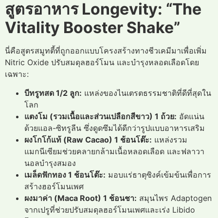
สูตรอาหาร Longevity: “The
Vitality Booster Shake”
นี่คือสูตรสมูทตี้ที่ถูกออกแบบโครงสร้างทางชีวเคมีมาเพื่อเพิ่ม
Nitric Oxide ปรับสมดุลฮอร์โมน และบำรุงหลอดเลือดโดย
เฉพาะ:
บีทรูทสด 1/2 ลูก:
แหล่งของไนเตรตธรรมชาติที่ดีที่สุดใน
โลก
แตงโม (รวมเนื้อและส่วนเปลือกสีขาว) 1 ถ้วย:
อัดแน่น
ด้วยแอล-ซิทรูลีน ซึ่งดูดซึมได้ดีกว่ารูปแบบอาหารเสริม
ผงโกโก้แท้ (Raw Cacao) 1 ช้อนโต๊ะ:
แหล่งรวม
แมกนีเซียมช่วยคลายกล้ามเนื้อหลอดเลือด และฟลาวา
นอลบำรุงสมอง
เมล็ดฟักทอง 1 ช้อนโต๊ะ:
มอบแร่ธาตุซิงค์เข้มข้นเพื่อการ
สร้างฮอร์โมนเพศ
ผงมาค่า (Maca Root) 1 ช้อนชา:
สมุนไพร Adaptogen
จากเปรูที่ช่วยปรับสมดุลฮอร์โมนเพศและเร่ง Libido