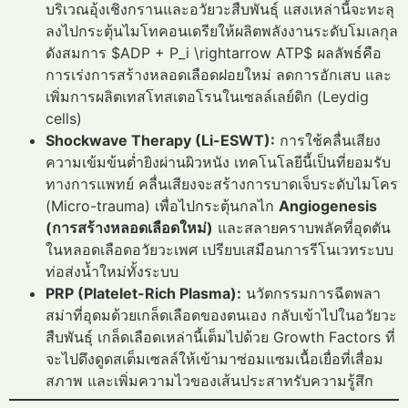
บริเวณอุ้งเชิงกรานและอวัยวะสืบพันธุ์ แสงเหล่านี้จะทะลุ
ลงไปกระตุ้นไมโทคอนเดรียให้ผลิตพลังงานระดับโมเลกุล
ดังสมการ $ADP + P_i \rightarrow ATP$ ผลลัพธ์คือ
การเร่งการสร้างหลอดเลือดฝอยใหม่ ลดการอักเสบ และ
เพิ่มการผลิตเทสโทสเตอโรนในเซลล์เลย์ดิก (Leydig
cells)
Shockwave Therapy (Li-ESWT):
การใช้คลื่นเสียง
ความเข้มข้นต่ำยิงผ่านผิวหนัง เทคโนโลยีนี้เป็นที่ยอมรับ
ทางการแพทย์ คลื่นเสียงจะสร้างการบาดเจ็บระดับไมโคร
(Micro-trauma) เพื่อไปกระตุ้นกลไก
Angiogenesis
(การสร้างหลอดเลือดใหม่)
และสลายคราบพลัคที่อุดตัน
ในหลอดเลือดอวัยวะเพศ เปรียบเสมือนการรีโนเวทระบบ
ท่อส่งน้ำใหม่ทั้งระบบ
PRP (Platelet-Rich Plasma):
นวัตกรรมการฉีดพลา
สม่าที่อุดมด้วยเกล็ดเลือดของตนเอง กลับเข้าไปในอวัยวะ
สืบพันธุ์ เกล็ดเลือดเหล่านี้เต็มไปด้วย Growth Factors ที่
จะไปดึงดูดสเต็มเซลล์ให้เข้ามาซ่อมแซมเนื้อเยื่อที่เสื่อม
สภาพ และเพิ่มความไวของเส้นประสาทรับความรู้สึก