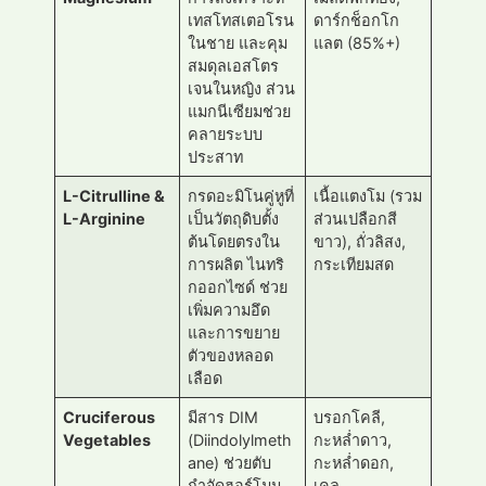
เทสโทสเตอโรน
ดาร์กช็อกโก
ในชาย และคุม
แลต (85%+)
สมดุลเอสโตร
เจนในหญิง ส่วน
แมกนีเซียมช่วย
คลายระบบ
ประสาท
L-Citrulline &
กรดอะมิโนคู่หูที่
เนื้อแตงโม (รวม
L-Arginine
เป็นวัตถุดิบตั้ง
ส่วนเปลือกสี
ต้นโดยตรงใน
ขาว), ถั่วลิสง,
การผลิต ไนทริ
กระเทียมสด
กออกไซด์ ช่วย
เพิ่มความอึด
และการขยาย
ตัวของหลอด
เลือด
Cruciferous
มีสาร DIM
บรอกโคลี,
Vegetables
(Diindolylmeth
กะหล่ำดาว,
ane) ช่วยตับ
กะหล่ำดอก,
กำจัดฮอร์โมน
เคล