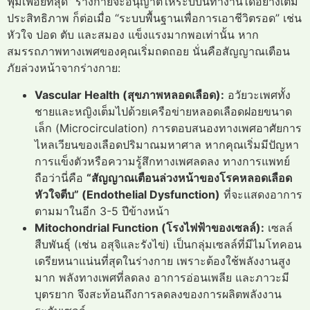
ฟุ่มเฟือยที่สุด” ร่างกายจะอนุญาตให้ระบบนี้ทำงานได้อย่างเต็ม
ประสิทธิภาพ ก็ต่อเมื่อ “ระบบพื้นฐานเพื่อการเอาชีวิตรอด” เช่น
หัวใจ ปอด ตับ และสมอง แข็งแรงมากพอเท่านั้น หาก
สมรรถภาพทางเพศของคุณเริ่มถดถอย นั่นคือสัญญาณเตือน
ภัยล่วงหน้าจากร่างกาย:
Vascular Health (สุขภาพหลอดเลือด):
อวัยวะเพศทั้ง
ชายและหญิงเต็มไปด้วยเครือข่ายหลอดเลือดฝอยขนาด
เล็ก (Microcirculation) การตอบสนองทางเพศอาศัยการ
ไหลเวียนของเลือดปริมาณมหาศาล หากคุณเริ่มมีปัญหา
การแข็งตัวหรือความรู้สึกทางเพศลดลง ทางการแพทย์
ถือว่านี่คือ
“สัญญาณเตือนล่วงหน้าของโรคหลอดเลือด
หัวใจตีบ” (Endothelial Dysfunction)
ที่จะแสดงอาการ
ตามมาในอีก 3-5 ปีข้างหน้า
Mitochondrial Function (โรงไฟฟ้าของเซลล์):
เซลล์
สืบพันธุ์ (เช่น อสุจิและรังไข่) เป็นกลุ่มเซลล์ที่มีไมโทคอน
เดรียหนาแน่นที่สุดในร่างกาย เพราะต้องใช้พลังงานสูง
มาก พลังทางเพศที่ลดลง อาการอ่อนเพลีย และภาวะมี
บุตรยาก จึงสะท้อนถึงการลดลงของการผลิตพลังงาน