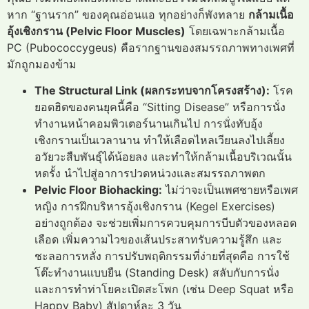
หาก “ฐานราก” ของคุณอ่อนแอ ทุกอย่างก็พังทลาย
กล้ามเนื้อ
อุ้งเชิงกราน (Pelvic Floor Muscles)
โดยเฉพาะกล้ามเนื้อ
PC (Pubococcygeus) คือรากฐานของสมรรถภาพทางเพศที่
มักถูกมองข้าม
The Structural Link (ผลกระทบจากโครงสร้าง):
โรค
ยอดฮิตของคนยุคนี้คือ “Sitting Disease” หรือการนั่ง
ทำงานหน้าคอมพิวเตอร์นานเกินไป การนั่งทับอุ้ง
เชิงกรานเป็นเวลานาน ทำให้เลือดไหลเวียนลงไปเลี้ยง
อวัยวะสืบพันธุ์ได้น้อยลง และทำให้กล้ามเนื้อบริเวณนั้น
หดรั้ง นำไปสู่อาการปวดหน่วงและสมรรถภาพตก
Pelvic Floor Biohacking:
ไม่ว่าจะเป็นเพศชายหรือเพศ
หญิง การฝึกบริหารอุ้งเชิงกราน (Kegel Exercises)
อย่างถูกต้อง จะช่วยเพิ่มการควบคุมการบีบตัวของหลอด
เลือด เพิ่มความไวของเส้นประสาทรับความรู้สึก และ
ชะลอการหลั่ง การปรับพฤติกรรมที่ง่ายที่สุดคือ การใช้
โต๊ะทำงานแบบยืน (Standing Desk) สลับกับการนั่ง
และการทำท่าโยคะเปิดสะโพก (เช่น Deep Squat หรือ
Happy Baby) สัปดาห์ละ 3 วัน