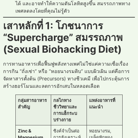
ได้ และอาจทำให้ความดันโลหิตสูงขึ้น สมรรถภาพทาง
เพศลดลงโดยที่คุณไม่รู้ตัว
เสาหลักที่ 1: โภชนาการ
“Supercharge” สมรรถภาพ
(Sexual Biohacking Diet)
การทานอาหารเพื่อฟื้นฟูพลังทางเพศไม่ใช่แค่ความเชื่อเรื่อง
การกิน “ถั่งเช่า” หรือ “หอยนางรมดิบ” แบบผิวเผิน แต่คือการ
จัดหาสารตั้งต้น (Precursors) ทางชีวเคมี เพื่อไปกระตุ้นการ
สร้างฮอร์โมนและลดการอักเสบในหลอดเลือด
กลุ่มสารอาหาร
กลไกทาง
แหล่งอาหารที่
สำคัญ
ชีววิทยาและ
แนะนำ
การแฮ็กระบ
บร่างกาย
Zinc &
ซิงค์จำเป็นต่อ
หอยนางรม,
Magnesium
การสังเคราะห์
เมล็ดฟักทอง,