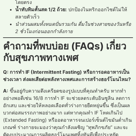
โดยตรง
น้ำทับทิมคั้นสด 1/2 ถ้วย:
ปกป้องไนทริกออกไซด์ไม่ให้
สลายตัวเร็ว
นำส่วนผสมทั้งหมดปั่นรวมกัน ดื่มในช่วงสายของวันหรือ
2 ชั่วโมงก่อนออกกำลังกาย
คำถามที่พบบ่อย (FAQs) เกี่ยว
กับสุขภาพทางเพศ
Q: การทำ IF (Intermittent Fasting) หรือการอดอาหารเป็น
ช่วงเวลา ส่งผลเสียต่อพลังทางเพศและการสร้างฮอร์โมนไหม?
A:
ขึ้นอยู่กับความตึงเครียดของรูปแบบที่คุณทำครับ หากทำ
อย่างพอดีเช่น 16/8 การทำ IF จะช่วยลดระดับอินซูลิน ลดการ
อักเสบ และช่วยให้หลอดเลือดทั่วร่างกายยืดหยุ่นขึ้น ซึ่งเป็นผล
บวกต่อสมรรถภาพอย่างมาก แต่หากคุณทำ IF โหดเกินไป
(Extended Fasting) หรืออดอาหารจนเปอร์เซ็นต์ไขมันต่ำเกิน
เกณฑ์ ร่างกายจะมองว่าคุณกำลังเผชิญ “ทุพภิกขภัย” และจะ
ตัดงบประมาณการผลิตฮอร์โมนเพศทิ้งทันทีเพื่อประหยัด