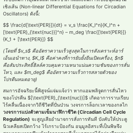
เชิงเส้น (Non-linear Differential Equations for Circadian
Oscillators) ดังนี้:
$$ \frac{d[\text{PER}]}{dt} = v_s \frac{K_I^n}{K_I^n +
[\text{PER}_{\text{nuc}}]^n} – m_deg \frac{[\text{PER}]}
{K_1 + [\text{PER}]} $$
(โดยที่ $v_s$ คืออัตราความเร็วสูงสุดในการสังเคราะห์อาร์
เอ็นเอนำทาง, $K_I$ คือค่าคงที่การยับยั้งยีนเปิดเครื่อง, $n$
คือสัมประสิทธิ์ฮิลล์ควบคุมความหนาแน่นความชันของการสั่น
ไหว, และ $m_deg$ คืออัตราความเร็วการสลายตัวของ
โปรตีนหมดอายุ)
สมการอัจฉริยะนี้พิสูจน์แจ่มแจ้งว่า หากแอมพลิจูดการสั่นไหว
ของโปรตีน $[\text{PER}_{\text{nuc}}]$ เกิดอาการราบเรียบ
ไร้คลื่นเนื่องจากวิถีชีวิตที่ปั่นป่วน วงจรการล็อกเวลาของกลไก
วงจรการแบ่งตัวตามเข็มนาฬิกาชีวิต (Circadian Cell Cycle
Regulation)
จะสูญเสียอำนาจการสั่งการทันที บังคับให้ประตู
นิวเคลียสเปิดกว้าง ไร้เกราะป้องกัน อนุมูลอิสระที่เป็นพิษจึง