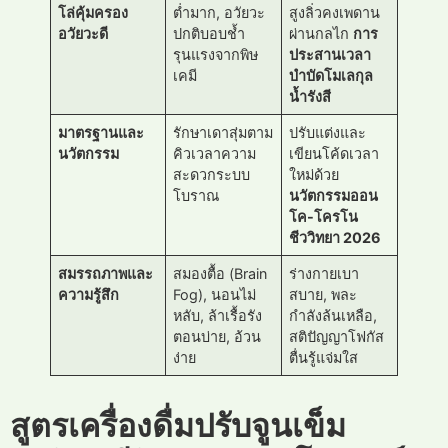
โล่คุ้มครอง
ต่ำมาก, อวัยวะ
สูงลิ่วคงเพดาน
อวัยวะดี
ปกติบอบช้ำ
ผ่านกลไก
การ
รุนแรงจากพิษ
ประสานเวลา
เคมี
บำบัดโมเลกุล
น้ำรังสี
มาตรฐานและ
รักษาเดาสุ่มตาม
ปรับแต่งและ
นวัตกรรม
คิวเวลาความ
เขียนโค้ดเวลา
สะดวกระบบ
ใหม่ด้วย
โบราณ
นวัตกรรมออน
โค-โครโน
ชีววิทยา 2026
สมรรถภาพและ
สมองตื้อ (Brain
ร่างกายเบา
ความรู้สึก
Fog), นอนไม่
สบาย, พละ
หลับ, ล้าเรื้อรัง
กำลังล้นเหลือ,
ตอนบ่าย, อ้วน
สติปัญญาโฟกัส
ง่าย
ตื่นรู้แจ่มใส
สูตรเครื่องดื่มปรับจูนเข็ม