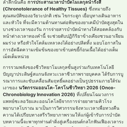
ล้ำลึกนั่นคือ
การประสานเวลาบำบัดโมเลกุลน้ำรังสี
(Chronotolerance of Healthy Tissues)
ซึ่งหมายถึง
คุณสมบัติของอวัยวะปกติ เช่น ไขกระดูก เยื่อบุทางเดินอาหาร
และหัวใจ ที่จะมีความต้านทานต่อพิษของยาเคมีบำบัดสูงสุดใน
บางช่วงเวลาของวัน การจ่ายสารบำบัดนำทางให้สอดคล้องกับ
หน้าต่างเวลาทองคำนี้ จะช่วยดับปฏิกิริยาข้างเคียงชวนอาเจียน
ผมร่วง หรือหัวใจโตล้มเหลวลงได้อย่างปลิดทิ้ง มอบโอกาสใน
การอัดฉีดความเข้มข้นของยาเข้าบดขยี้ก้อนเนื้อได้อย่างเต็ม
เม็ดเต็มหน่วย
การรวมพลังของชีววิทยาโมเลกุลขั้นสูงร่วมกับเทคโนโลยี
ปัญญาประดิษฐ์สแกนจังหวะเวลาชีวภาพรายบุคคล ได้รับการบู
รณาการและขับเคลื่อนสัมฤทธิ์ผลอย่างเป็นรูปธรรมภายใต้ร่ม
เงาของ
นวัตกรรมออนโค-โครโนชีววิทยา 2026 (Onco-
Chronobiology Innovation 2026)
ที่เปลี่ยนโฉมวงการ
แพทย์ชะลอวัยและออนโคโลยีจากการจ่ายยาตามคิวโรง
พยาบาลโบราณ มาเป็นการวิศวกรรมจังหวะเวลาเพื่อทวงคืน
ความได้เปรียบทางสรีรวิทยาภาพรวมให้แก่ผู้เข้ารับการบำบัด
บทความนี้จะพาทุกท่านดำดิ่งสู่เครื่องยนต์กลไกฟันเฟืองเวลาระ