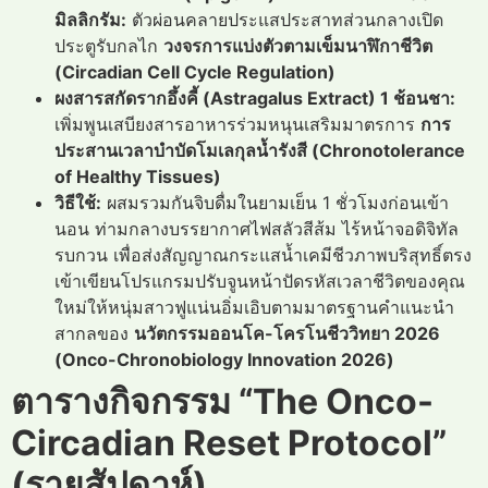
มิลลิกรัม:
ตัวผ่อนคลายประแสประสาทส่วนกลางเปิด
ประตูรับกลไก
วงจรการแบ่งตัวตามเข็มนาฬิกาชีวิต
(Circadian Cell Cycle Regulation)
ผงสารสกัดรากอึ้งคี้ (Astragalus Extract) 1 ช้อนชา:
เพิ่มพูนเสบียงสารอาหารร่วมหนุนเสริมมาตรการ
การ
ประสานเวลาบำบัดโมเลกุลน้ำรังสี (Chronotolerance
of Healthy Tissues)
วิธีใช้:
ผสมรวมกันจิบดื่มในยามเย็น 1 ชั่วโมงก่อนเข้า
นอน ท่ามกลางบรรยากาศไฟสลัวสีส้ม ไร้หน้าจอดิจิทัล
รบกวน เพื่อส่งสัญญาณกระแสน้ำเคมีชีวภาพบริสุทธิ์ตรง
เข้าเขียนโปรแกรมปรับจูนหน้าปัดรหัสเวลาชีวิตของคุณ
ใหม่ให้หนุ่มสาวฟูแน่นอิ่มเอิบตามมาตรฐานคำแนะนำ
สากลของ
นวัตกรรมออนโค-โครโนชีววิทยา 2026
(Onco-Chronobiology Innovation 2026)
ตารางกิจกรรม “The Onco-
Circadian Reset Protocol”
(รายสัปดาห์)