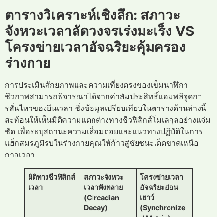
ตารางวิเคราะห์เชิงลึก: สภาวะ
จังหวะเวลาลัดวงจรเร่งมะเร็ง VS
โครงข่ายเวลาอัจฉริยะคุ้มครอง
ร่างกาย
การประเมินศักยภาพและความเที่ยงตรงของเข็มนาฬิกา
ชีวภาพสามารถพิจารณาได้จากค่าสัมประสิทธิ์แอมพลิจูดกา
รสั่นไหวของยีนเวลา ซึ่งข้อมูลเปรียบเทียบในตารางด้านล่างนี้
สะท้อนให้เห็นมิติความแตกต่างทางชีวฟิสิกส์โมเลกุลอย่างแจ่ม
ชัด เพื่อระบุสถานะความเสื่อมถอยและแนวทางปฏิบัติในการ
แฮ็กสมรภูมิรบในร่างกายคุณให้ก้าวสู่ชัยชนะเด็ดขาดเหนือ
กาลเวลา
มิติทางชีวฟิสิกส์
สภาวะจังหวะ
โครงข่ายเวลา
เวลา
เวลาพังทลาย
อัจฉริยะอ่อน
(Circadian
เยาว์
Decay)
(Synchronize