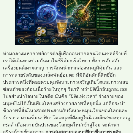
ท่ามกลางมหากาพย์การต่อสู้เพื่อถอนรากถอนโคนเซลล์ร้ายที่
เราได้เดินทางร่วมกันมาในซีรีส์มะเร็งวิทยา ทั้งการสับสลับ
เครื่องยนต์เผาผลาญ การฉีกหน้ากากล่องหนภูมิคุ้มกัน และ
การทลายรังลับของเมล็ดพันธุ์อมตะ มีมิติอันศักดิ์สิทธิ์อีก
ประการหนึ่งที่คอยควบคุมจังหวะการเจริญเติบโตและการหลบ
ซ่อนตัวของก้อนเนื้อร้ายในทุกๆ วินาที ทว่ามิตินี้กลับถูกละเลย
ไปอย่างน่าใจหายในอดีต นั่นคือ “มิติแห่งเวลา” ร่างกายของ
มนุษย์ไม่ได้เป็นเพียงโครงสร้างกายภาพที่หยุดนิ่ง แต่คือระบำ
ชีวภาพที่สั่นไหวสอดประสานกับจังหวะหมุนเวียนของโลกและ
จักรวาล ผ่านเข็มนาฬิกาโมเลกุลที่ฝังอยู่ในนิวเคลียสของทุกอณู
เซลล์ เมื่อความปั่นป่วนของโลกยุคใหม่เข้าจู่โจม จะนำพา
สรีระก้าวเข้าสู่ภาวะ
การล่มสลายของนาฬิกาชีวภาพระดับ