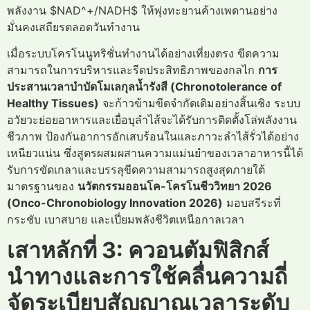
พลังงาน $NAD^+/NADH$ ให้พุ่งทะยานค้างเพดานอย่าง
มั่นคงเสถียรตลอดวันทำงาน
เมื่อระบบโครโนนูทริชั่นทำงานได้อย่างเที่ยงตรง ขีดความ
สามารถในการบริหารและรีดประสิทธิภาพของกลไก
การ
ประสานเวลาบำบัดโมเลกุลน้ำรังสี (Chronotolerance of
Healthy Tissues)
จะก้าวข้ามขีดจำกัดเดิมอย่างสิ้นเชิง ระบบ
อวัยวะย่อยอาหารและเยื่อบุลำไส้จะได้รับการติดตั้งโล่พลังงาน
ชีวภาพ ป้องกันอาการอักเสบร้อนในและภาวะลำไส้รั่วได้อย่าง
เหนียวแน่น ซึ่งสูตรผสมผสานความแม่นยำของเวลาอาหารนี้ได้
รับการขัดเกลาและบรรลุขีดความสามารถสูงสุดภายใต้
มาตรฐานของ
นวัตกรรมออนโค-โครโนชีววิทยา 2026
(Onco-Chronobiology Innovation 2026)
มอบสรีระที่
กระชับ เบาสบาย และเปี่ยมพลังชีวิตเหนือกาลเวลา
เสาหลักที่ 3: ควอนตัมฟิสิกส์
นำทางและการใช้คลื่นความถี่
จัดระเบียบสัญญาณเวลาระดับ