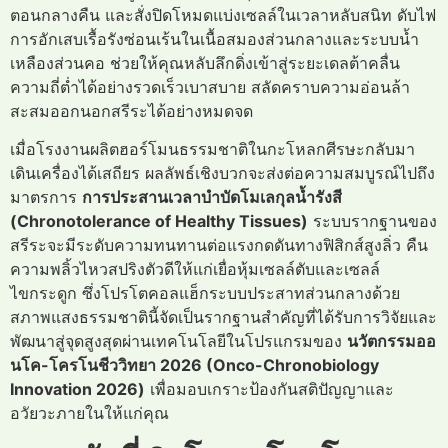
ตอนกลางคืน และสั่งปิดโหมดแบ่งเซลล์ในเวลาหลับสนิท ดับไฟ
การอักเสบเรื้อรังซ่อนเร้นในเนื้อสมองส่วนกลางและระบบน้ำ
เหลืองส่วนคอ ช่วยให้คุณหลับลึกดิ่งเข้าสู่ระยะเดลต้าคลื่น
ความถี่ต่ำได้อย่างรวดเร็วเบาสบาย สลัดคราบความอ่อนล้า
สะสมออกนอกสรีระได้อย่างหมดจด
เมื่อโรงงานผลิตฮอร์โมนธรรมชาติในกะโหลกศีรษะกลับมา
เดินเครื่องได้เสถียร ผลลัพธ์เชิงบวกจะส่งต่อความสมบูรณ์ไปถึง
มาตรการ
การประสานเวลาบำบัดโมเลกุลน้ำรังสี
(Chronotolerance of Healthy Tissues)
ระบบรากฐานของ
สรีระจะมีระดับความทนทานต่อแรงกดดันทางฟิสิกส์สูงลิ่ว คืน
ความพลิ้วไหวสปริงตัวดีให้แก่เยื่อหุ้มเซลล์ตับและเซลล์
ไขกระดูก ซึ่งโปรโตคอลแฮ็กระบบประสาทส่วนกลางด้วย
สภาพแสงธรรมชาตินี้จัดเป็นรากฐานสำคัญที่ได้รับการวิจัยและ
พัฒนาสู่จุดสูงสุดผ่านเทคโนโลยีในโปรแกรมของ
นวัตกรรมออ
นโค-โครโนชีววิทยา 2026 (Onco-Chronobiology
Innovation 2026)
เพื่อมอบเกราะป้องกันสติปัญญาและ
อวัยวะภายในให้แก่คุณ