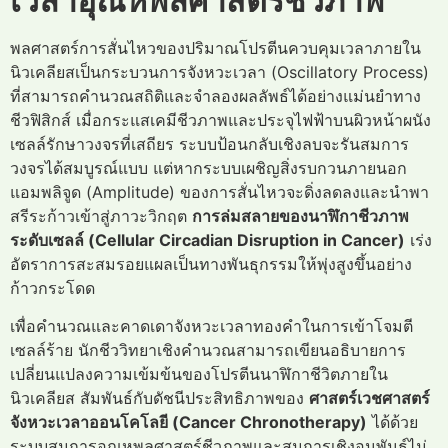
เวลาอุณหพลศาสตร์ชีวภาพ
พลศาสตร์การสั่นไหวของปริมาณโปรตีนควบคุมเวลาภายใน
นิวเคลียสเป็นกระบวนการจังหวะเวลา (Oscillatory Process)
ที่สามารถคำนวณสถิติและจำลองผลลัพธ์ได้อย่างแม่นยำทาง
ชีวฟิสิกส์ เมื่อกระแสเคมีชีวภาพและประจุไฟฟ้าบนผิวหน้าผนัง
เซลล์รักษาวงจรที่เสถียร ระบบป้อนกลับเชิงลบจะรันสมการ
วงจรได้สมบูรณ์แบบ แต่หากระบบเผชิญสิ่งรบกวนภายนอก
แอมพลิจูด (Amplitude) ของการสั่นไหวจะดิ่งลดลงและนำพา
สรีระก้าวเข้าสู่ภาวะวิกฤต
การล่มสลายของนาฬิกาชีวภาพ
ระดับเซลล์ (Cellular Circadian Disruption in Cancer)
เร่ง
อัตราการสะสมรอยแผลเป็นทางพันธุกรรมให้พุ่งสูงขึ้นอย่าง
ก้าวกระโดด
เพื่อคำนวณและคาดเดาจังหวะเวลาทองคำในการเข้าโจมตี
เซลล์ร้าย นักชีววิทยาเชิงคำนวณสามารถเขียนอธิบายการ
เปลี่ยนแปลงความเข้มข้นของโปรตีนนาฬิกาชีวิตภายใน
นิวเคลียส สัมพันธ์กับดัชนีประสิทธิภาพของ
ศาสตร์เวชศาสตร์
จังหวะเวลาออนโคโลยี (Cancer Chronotherapy)
ได้ด้วย
ระบบสมการอุณหพลศาสตร์ชีวภาพและสมการเชิงอนุพันธ์ไม่