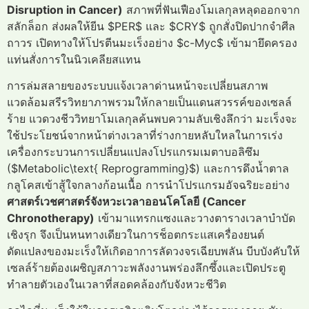
Disruption in Cancer)
สภาพที่ฟันเฟืองโมเลกุลหลุดออกจาก
สลักล็อก ส่งผลให้ยีน $PER$ และ $CRY$ ถูกสั่งปิดปากจำศีล
ถาวร เปิดทางให้โปรตีนมะเร็งอย่าง $c-Myc$ เข้ามายึดครอง
แท่นสั่งการในนิวเคลียสแทน
การล่มสลายของระบบแจ้งเวลาด่านหน้าจะเปลี่ยนสภาพ
แวดล้อมสรีรวิทยาภาพรวมให้กลายเป็นแดนสวรรค์ของเซลล์
ร้าย แวดวงชีววิทยาโมเลกุลค้นพบความลับเชิงลึกว่า มะเร็งจะ
ใช้ประโยชน์จากหน้าต่างเวลาที่ร่างกายหลับใหลในการเร่ง
เครื่องกระบวนการเปลี่ยนแปลงโปรแกรมเมตาบอลิซึม
($Metabolic\text{ Reprogramming}$) และการดึงน้ำตาล
กลูโคสเข้าสู้ใจกลางก้อนเนื้อ การนำโปรแกรมอัจฉริยะอย่าง
ศาสตร์เวชศาสตร์จังหวะเวลาออนโคโลยี (Cancer
Chronotherapy)
เข้ามาแทรกแซงและวางตารางเวลาบำบัด
เชิงรุก จึงเป็นหนทางเดียวในการช็อตกระแสเครื่องยนต์
ดัดแปลงของมะเร็งให้เกิดอาการลัดวงจรเฉียบพลัน บีบบังคับให้
เซลล์ร้ายต้องเผชิญสภาวะพลังงานพร่องลึกซึ้งและเปิดประตู
ทำลายตัวเองในเวลาที่สอดคล้องกับจังหวะชีวิต