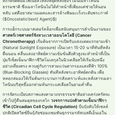
สะกดจิตต่อมไพเนียลให้สั่งหยุดหลั่งฮอร์โมนเมลาโทนิน
ธรรมชาติ ซึ่งเมลาโทนินไม่ได้ทำหน้าที่เพียงแค่ช่วยให้นอน
หลับ แต่คือยาสมานแผลและสารล้างพิษมะเร็งระดับพระกาฬ
($Oncostatic\text{ Agent}$)
การแฮ็กระบบมาสเตอร์คล็อกเพื่อสนับสนุนการดำเนินงานของ
ศาสตร์เวชศาสตร์จังหวะเวลาออนโคโลยี (Cancer
Chronotherapy)
เริ่มต้นจากการเปิดรับแสงแดดแรกยามเช้า
(Natural Sunlight Exposure) เป็นเวลา 15-20 นาทีทันทีหลัง
ตื่นนอน คลื่นแสงอาทิตย์ความเข้มข้นตึงตัวสูงจะทำหน้าที่เป็น
ปุ่มรีเซ็ตเข็มนาฬิกาชีวิตโมเลกุลในนิวเคลียสให้เริ่มนับหนึ่ง
อย่างเที่ยงตรง ควบคู่กับการสวมแว่นตากรองแสงสีฟ้า 100%
(Blue-Blocking Glasses) ทันทีหลังพระอาทิตย์ตกดิน เพื่อ
หลอกสมองให้เริ่มต้นกระบวนการสังเคราะห์และหลั่งสารเมลา
โทนินบริสุทธิ์ออกท่วมท้นกระแสเลือดในยามค่ำคืน
การจัดระเบียบสภาพแสงตามวงจรธรรมชาติอย่างเคร่งครัดจะ
เข้าไปกู้คืนสมดุลของกลไก
วงจรการแบ่งตัวตามเข็มนาฬิกา
ชีวิต (Circadian Cell Cycle Regulation)
บีบบังคับให้เซลล์
ปกติเปิดสวิตช์ยีนกู้ภัยซ่อมแซมพันธุกรรมรหัสเบสดีเอ็นเอใน