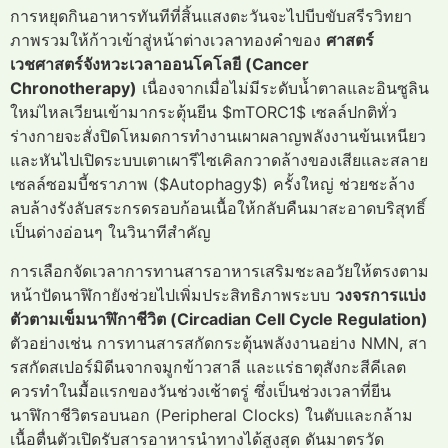
การหยุดกินอาหารทันทีที่สิ้นแสงตะวันจะไปบีบขับสรีรวิทยา
ภาพรวมให้ก้าวเข้าสู่หน้าต่างเวลาทองคำของ
ศาสตร์
เวชศาสตร์จังหวะเวลาออนโคโลยี (Cancer
Chronotherapy)
เนื่องจากเมื่อไม่มีระดับน้ำตาลและอินซูลิน
ใหม่ไหลเวียนเข้ามากระตุ้นยีน $mTORC1$ เซลล์ปกติทั่ว
ร่างกายจะสั่งปิดโหมดการทำงานเผาผลาญพลังงานข้นเหนียว
และหันไปเปิดระบบเตาเผารีไซเคิลกวาดล้างของเสียและสลาย
เซลล์ซอมบี้ชราภาพ ($Autophagy$) ครั้งใหญ่ ช่วยชะล้าง
ลบล้างรังลับสระกรดรอบก้อนเนื้อให้กลับคืนมาสะอาดบริสุทธิ์
เป็นด่างอ่อนๆ ในวินาทีสำคัญ
การเลือกจัดเวลาการทานสารอาหารเสริมชะลอวัยให้ตรงตาม
หน้าปัดนาฬิกายังช่วยไปเพิ่มประสิทธิภาพระบบ
วงจรการแบ่ง
ตัวตามเข็มนาฬิกาชีวิต (Circadian Cell Cycle Regulation)
ตัวอย่างเช่น การทานสารสกัดกระตุ้นพลังงานอย่าง NMN, สา
รสกัดสเปอร์มิดีนจากจมูกข้าวสาลี และแร่ธาตุสังกะสีคีเลต
ควรทำในมื้อแรกของวันช่วงเช้าตรู่ ซึ่งเป็นช่วงเวลาที่ยีน
นาฬิกาชีวิตรอบนอก (Peripheral Clocks) ในตับและกล้าม
เนื้อตื่นตัวเปิดรับสารอาหารนำทางได้สูงสุด ดันมาตรวัด