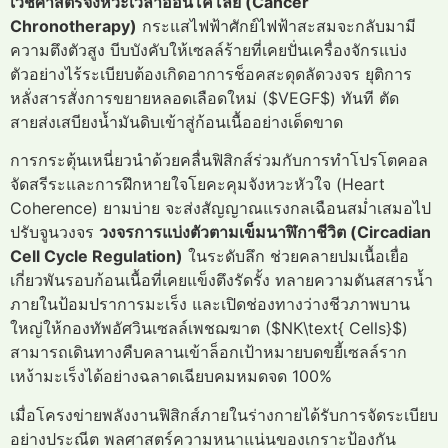
เวชศาสตร์จังหวะเวลาออนโคโลยี (Cancer
Chronotherapy)
กระแสไฟฟ้าศักย์ไฟฟ้าสะสมจะกลับมามี
ความตึงตัวสูง บีบบังคับให้เซลล์ร้ายที่เคยปั่นเครื่องจักรแบ่ง
ตัวอย่างไร้ระเบียบต้องเกิดอาการช็อคสะดุดลัดวงจร ยุติการ
หลั่งสารสั่งการขยายหลอดเลือดใหม่ ($VEGF$) ทันที ตัด
สายส่งเสบียงน้ำมันดิบเข้าสู่ก้อนเนื้ออย่างเด็ดขาด
การกระตุ้นเหนี่ยวนำด้วยคลื่นฟิสิกส์ร่วมกับการทำโปรโตคอล
จัดสรีระและการฝึกหายใจโยคะคุมจังหวะหัวใจ (Heart
Coherence) ยามบ่าย จะส่งสัญญาณแรงกลเฉือนสม่ำเสมอไป
ปรับจูนวงจร
วงจรการแบ่งตัวตามเข็มนาฬิกาชีวิต (Circadian
Cell Cycle Regulation)
ในระดับลึก ช่วยคลายปมเนื้อเยื่อ
เกี่ยวพันรอบก้อนเนื้อที่เคยแข็งตึงรัดรั้ง ทลายความดันสสารน้ำ
ภายในป้อมปราการมะเร็ง และเปิดช่องทางว่างชีวภาพบาน
ใหญ่ให้กองทัพอัศวินเซลล์เพชฌฆาต ($NK\text{ Cells}$)
สามารถเดินทางคืบคลานเข้าล็อกเป้าหมายบดขยี้เซลล์ราก
เหง้ามะเร็งได้อย่างฉลาดเฉียบคมหมดจด 100%
เมื่อโครงข่ายพลังงานฟิสิกส์ภายในร่างกายได้รับการจัดระเบียบ
อย่างประณีต พลศาสตร์ความหนาแน่นของเกราะป้องกัน