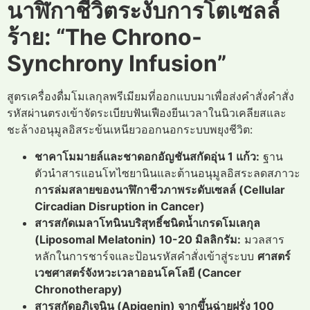
นาฬิกาชีวิตระงับการโตเซลล์
ร้าย: “The Chrono-
Synchrony Infusion”
สูตรเครื่องดื่มโมเลกุลพรีเมียมที่ออกแบบมาเพื่อส่งคำสั่งคำสั่ง
รหัสผ่านตรงเข้าจัดระเบียบฟันเฟืองยีนเวลาในนิวเคลียสและ
ชะล้างอนุมูลอิสระข้นเหนียวออกนอกระบบพยุงชีวิต:
ชาคาโมมายล์และชาดอกอัญชันสกัดอุ่น 1 แก้ว:
ฐาน
ตัวนำสารแอนโทไซยานินและต้านอนุมูลอิสระลดสภาวะ
การล่มสลายของนาฬิกาชีวภาพระดับเซลล์ (Cellular
Circadian Disruption in Cancer)
สารสกัดเมลาโทนินบริสุทธิ์ชนิดน้ำเกรดโมเลกุล
(Liposomal Melatonin) 10-20 มิลลิกรัม:
มวลสาร
หลักในการชาร์จและป้อนรหัสคำสั่งเข้าสู่ระบบ
ศาสตร์
เวชศาสตร์จังหวะเวลาออนโคโลยี (Cancer
Chronotherapy)
สารสกัดอภิเจนิน (Apigenin) จากขึ้นฉ่ายฝรั่ง 100