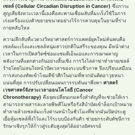
เซลล์ (Cellular Circadian Disruption in Cancer)
ซึ่งภาวะ
สูญเสียจังหวะเวลานี้เองคือสะพานเชื่อมลับที่มะเร็งใช้ในการ
เร่งเครื่องแบ่งตัวขยายขนาดอย่างไร้การควบคุมในยามที่ร่าง
กายหลับใหล
ความลึกลับที่แวดวงวิทยาศาสตร์การแพทย์ยุคใหม่ค้นพบคือ
เซลล์มะเร็งและเซลล์หนุ่มสาวปกติในสรีระของคุณ มีหน้าต่าง
เวลาในการเปิดสวิตช์ซ่อมแซมดีเอ็นเอและการเผาผลาญ
พลังงานที่แตกต่างกันอย่างสิ้นเชิง การวิ่งไล่ล่าฆ่าทำลายเซลล์
ร้ายโดยไม่สนใจหน้าปัดเวลาของระบบชีวภาพ จึงเปรียบเสมือน
การส่งกองทัพเข้าโจมตีข้าศึกในยามที่พวกมันติดอาวุธหนา
แน่นที่สุด การปรับเปลี่ยนแผนการรบหันมาพึ่งพา
ศาสตร์
เวชศาสตร์จังหวะเวลาออนโคโลยี (Cancer
Chronotherapy)
คือจุดเปลี่ยนเกมครั้งสำคัญที่จะช่วยให้เรา
สามารถจ่ายสารละลายพิษคีโมหรือรังสีบำบัดเข้าล็อกเป้าหมาย
ทำลายล้างเซลล์มะเร็งด่านหน้าในชั่วโมงที่พวกมันเปิดประตู
เยื่อหุ้มเซลล์ทิ้งไว้และไร้ระบบป้องกันตัว ช่วยยกระดับดัชนีการ
รักษาเชิงรุกให้ก้าวสู่ระดับสูงสุดได้อย่างอัศจรรย์