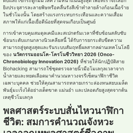
ตับและไขกระดูกมีมวลความหนาแน่นสูงสุด เพื่อที่เราจะเลือก
ยิงประจุสารละลายพิษหรือคลื่นรังสีเข้าทำลายล้างก้อนเนื้อร้าย
ในชั่วโมงนั้น โดยสร้างแรงกระทบกระเทือนและความเสื่อม
สภาพให้แก่เนื้อเยื่อดีน้อยที่สุดจนเกือบเป็นศูนย์
การเข้าควบคุมสมดุลเคมีและสเปกตรัมเวลาที่ซับซ้อนสลับซับ
ซ้อนระดับแกนกลางนิวเคลียสนี้ ได้รับการยกระดับขีดความ
สามารถสู่จุดสูงสุดและรันระบบสัมฤทธิ์ผลสากลผ่านเทคโนโลยี
ของ
นวัตกรรมออนโค-โครโนชีววิทยา 2026 (Onco-
Chronobiology Innovation 2026)
ที่ช่วยให้นักปฏิบัติสาย
Biohacking สามารถใช้ชุดตรวจลายนิ้วมือโมเลกุลเวลาจาก
น้ำลายและหยดเลือดมาคำนวณหาวงจรรีเซ็ตนาฬิกาชีวิต
เฉพาะบุคคล ช่วยให้คุณสามารถทลายเกราะล่องหนสยบเมล็ด
พันธุ์มะเร็งได้อย่างเด็ดขาด แม่นยำ และปลอดภัยสูงสุดจากต้น
เหตุชีวโมเลกุล
พลศาสตร์ระบบสั่นไหวนาฬิกา
ชีวิต: สมการคำนวณจังหวะ