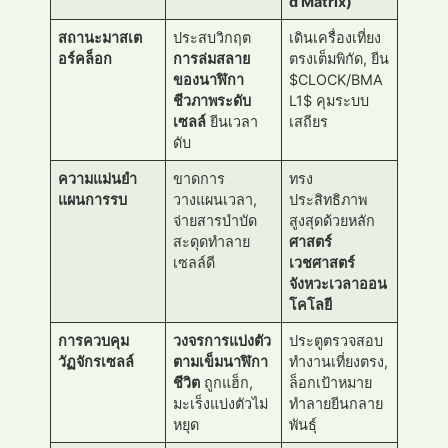
d Matrix)
สถานะมาสเต
ประสบวิกฤต
เดินเครื่องเที่ยง
อร์คล็อก
การล่มสลาย
ตรงเต็มพิกัด, ยีน
ของนาฬิกา
$CLOCK/BMA
ชีวภาพระดับ
L1$ คุมระบบ
เซลล์
ยีนเวลา
เสถียร
ดับ
ความแม่นยำ
ขาดการ
ทรง
แผนการรบ
วางแผนเวลา,
ประสิทธิภาพ
จ่ายสารบำบัด
สูงสุดด้วยหลัก
สะดุดทำลาย
ศาสตร์
เซลล์ดี
เวชศาสตร์
จังหวะเวลาออน
โคโลยี
การควบคุม
วงจรการแบ่งตัว
ประตูตรวจสอบ
วัฏจักรเซลล์
ตามเข็มนาฬิกา
ทำงานเที่ยงตรง,
ชีวิต
ถูกแฮ็ก,
ล็อกเป้าหมาย
มะเร็งแบ่งตัวไม่
ทำลายยีนกลาย
หยุด
พันธุ์