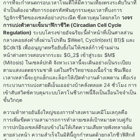
การที่จะกำหนดกรอบเวลาโจมตีให้มีความเที่ยงตรงระดับวินาที
จำเป็นต้องอาศัยการถอดรหัสพันธุกรรมคุมเวลาที่บงการ
วัฏจักรชีวิตของเซลล์อย่างประณีต ซึ่งควบคุมโดยกลไก
วงจร
การแบ่งตัวตามเข็มนาฬิกาชีวิต (Circadian Cell Cycle
Regulation)
ระบบโครงข่ายอัจฉริยะนี้ทำหน้าที่เป็นศาลส่วน
กลางคอยส่งคำสั่งผ่านโปรตีน $Wee1, Cyclin\text{ B1}$ และ
$Cdk1$ เพื่ออนุญาตหรือยับยั้งไม่ให้เซลล์ก้าวข้ามผ่าน
หน้าต่างตรวจสอบจากระยะ $G_2$ เข้าสู่ระยะ $M$
(Mitosis) ในเซลล์ปกติ จังหวะเวลานี้จะเดินอย่างเป็นระเบียบ
ตามแสงแดดธรรมชาติ แต่ในสรีรวิทยาของเนื้อร้าย ฟันเฟือง
เวลาเหล่านี้จะถูกแฮ็กและล็อกให้เปิดทำงานค้างเพดาน เพื่อเร่ง
กระบวนการแบ่งสายดีเอ็นเออย่างบ้าคลั่งตลอด 24 ชั่วโมง การ
เข้าสับสวิตช์ควบคุมระบบโครโนชีวภาพนี้จึงเป็นเงื่อนไขจำเป็น
ขั้นวิกฤต
ความท้าทายอันยิ่งใหญ่ของการทำสงครามเคมีโมเลกุลคือ
การเพิ่มขีดความสามารถการทำลายเซลล์เป้าหมายควบคู่กับ
การปกป้องเซลล์ดีรอบข้างไม่ให้เกิดความเสียหายพังทลายล้ม
ตายล่วงหน้า ความสำเร็จในมิตินี้ถูกกำหนดด้วยกลไกชีวฟิสิกส์