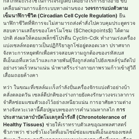
กลไกที่มะเร็งใช้ในการเจริญเติบโตอย่างไร้การยางอาย ขับ
เคลื่อนผ่านการแฮ็กระบบทางผ่านของ
วงจรการแบ่งตัวตาม
เข็มนาฬิกาชีวิต (Circadian Cell Cycle Regulation)
ยีน
นาฬิกาชีวิตที่พิการจะไม่สามารถส่งคำสั่งไปควบคุมประตูตรวจ
สอบความเสถียรของโครโมโซม ($Checkpoints$) ได้ตาม
ปกติ ส่งผลให้คอมเพล็กซ์โปรตีน Cyclin-Cdk ทำงานเร่งเครื่อง
แบ่งเซลล์ทอดยาวเป็นปฏิกิริยาลูกโซ่อยู่ตลอดเวลา ปราศจาก
จังหวะการหยุดพักเพื่อตรวจสอบความถูกต้องของรหัสเบส
ดีเอ็นเอที่แหว่งเว้าและกลายพันธุ์จึงถูกส่งต่อไปยังเซลล์รุ่นถัดไป
อย่างรวดเร็วหนาแน่น นำพาสรีระร่างกายภาพรวมก้าวเข้าสู่วิถี
เสื่อมถอยค้างคา
ทว่า ในขณะที่เซลล์มะเร็งกำลังปั่นเครื่องจักรแบ่งตัวอย่างบ้า
คลั่งตลอดวัน เซลล์ดีปกติของร่างกายยังคงรักษาวงจรเวลาการ
จำศีลซ่อมแซมตัวเองไว้อย่างเหนียวแน่น การอาศัยความต่าง
ทางจังหวะเวลานี้คือปฐมบทของการคำนวณหากลไก
การ
ประสานเวลาบำบัดโมเลกุลน้ำรังสี (Chronotolerance of
Healthy Tissues)
ช่วยให้เราทราบตัวเลขอุณหพลศาสตร์
ชีวภาพว่า ช่วงชั่วโมงใดที่เอนไซม์ซ่อมแซมดีเอ็นเอของเซลล์