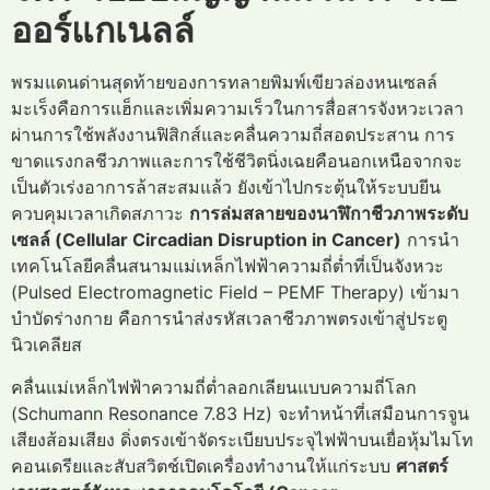
ออร์แกเนลล์
พรมแดนด่านสุดท้ายของการทลายพิมพ์เขียวล่องหนเซลล์
มะเร็งคือการแฮ็กและเพิ่มความเร็วในการสื่อสารจังหวะเวลา
ผ่านการใช้พลังงานฟิสิกส์และคลื่นความถี่สอดประสาน การ
ขาดแรงกลชีวภาพและการใช้ชีวิตนิ่งเฉยคือนอกเหนือจากจะ
เป็นตัวเร่งอาการล้าสะสมแล้ว ยังเข้าไปกระตุ้นให้ระบบยีน
ควบคุมเวลาเกิดสภาวะ
การล่มสลายของนาฬิกาชีวภาพระดับ
เซลล์ (Cellular Circadian Disruption in Cancer)
การนำ
เทคโนโลยีคลื่นสนามแม่เหล็กไฟฟ้าความถี่ต่ำที่เป็นจังหวะ
(Pulsed Electromagnetic Field – PEMF Therapy) เข้ามา
บำบัดร่างกาย คือการนำส่งรหัสเวลาชีวภาพตรงเข้าสู่ประตู
นิวเคลียส
คลื่นแม่เหล็กไฟฟ้าความถี่ต่ำลอกเลียนแบบความถี่โลก
(Schumann Resonance 7.83 Hz) จะทำหน้าที่เสมือนการจูน
เสียงส้อมเสียง ดิ่งตรงเข้าจัดระเบียบประจุไฟฟ้าบนเยื่อหุ้มไมโท
คอนเดรียและสับสวิตช์เปิดเครื่องทำงานให้แก่ระบบ
ศาสตร์