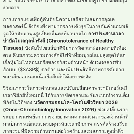
สามารถแทรกซึมเข้าทำลายสายดีเอ็นเอสายคู่ได้อย่างยืดหยุ่น
ง่ายดาย
การแทรกแซงเพื่อกู้คืนดัชนีความเสถียรในสมการอุณห
พลศาสตร์นี้ จึงต้องพึ่งพามาตรการเชิงรุกในการดันค่าแอมพลิ
จูดให้กลับมาพุ่งสูงเป็นคลื่นคงที่ผ่านกลไก
การประสานเวลา
บำบัดโมเลกุลน้ำรังสี (Chronotolerance of Healthy
Tissues)
บังคับให้เซลล์ปกติมีมาตรวัดเวลาผ่อนคลายที่เที่ยง
ตรง คืนสภาวะความต่างศักย์ไฟฟ้าที่สมบูรณ์แบบสูงสุดให้แก่
เยื่อหุ้มไมโทคอนเดรียของอวัยวะด่านหน้า ดับวงจรสารพิษ
อักเสบ ($SASP$) ตกค้าง และเพิ่มประสิทธิภาพการขับถ่าย
ของเสียออกนอกเนื้อเยื่อลึกล้ำได้อย่างชะงัด
วิวัฒนาการในการคำนวณและปรับเปลี่ยนค่าพารามิเตอร์เคมี
เวลาฟิสิกส์ทั้งหมดนี้ ได้รับการขัดเกลาและรันระบบทำงานเต็ม
พิกัดในวิถีของ
นวัตกรรมออนโค-โครโนชีววิทยา 2026
(Onco-Chronobiology Innovation 2026)
ช่วยเปลี่ยนร่าง
ระบบการแพทย์จากการจ่ายยาตามความสะดวกของเจ้าหน้าที่
มาเป็นการแฮ็กและควบคุมรหัสเวลาชีวภาพ สรรค์สร้างสรีระ
ภาพรวมที่มีความต้านทานต่อโรคร้ายและมลภาวะสูงล้ำลิ่ว