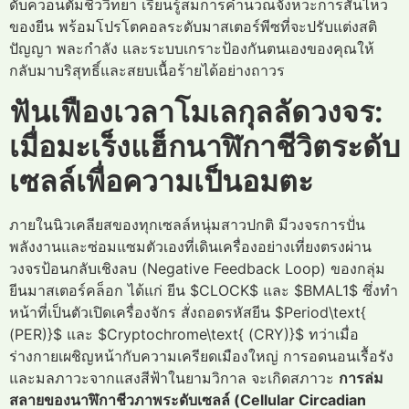
ดับควอนตัมชีววิทยา เรียนรู้สมการคำนวณจังหวะการสั่นไหว
ของยีน พร้อมโปรโตคอลระดับมาสเตอร์พีซที่จะปรับแต่งสติ
ปัญญา พละกำลัง และระบบเกราะป้องกันตนเองของคุณให้
กลับมาบริสุทธิ์และสยบเนื้อร้ายได้อย่างถาวร
ฟันเฟืองเวลาโมเลกุลลัดวงจร:
เมื่อมะเร็งแฮ็กนาฬิกาชีวิตระดับ
เซลล์เพื่อความเป็นอมตะ
ภายในนิวเคลียสของทุกเซลล์หนุ่มสาวปกติ มีวงจรการปั่น
พลังงานและซ่อมแซมตัวเองที่เดินเครื่องอย่างเที่ยงตรงผ่าน
วงจรป้อนกลับเชิงลบ (Negative Feedback Loop) ของกลุ่ม
ยีนมาสเตอร์คล็อก ได้แก่ ยีน $CLOCK$ และ $BMAL1$ ซึ่งทำ
หน้าที่เป็นตัวเปิดเครื่องจักร สั่งถอดรหัสยีน $Period\text{
(PER)}$ และ $Cryptochrome\text{ (CRY)}$ ทว่าเมื่อ
ร่างกายเผชิญหน้ากับความเครียดเมืองใหญ่ การอดนอนเรื้อรัง
และมลภาวะจากแสงสีฟ้าในยามวิกาล จะเกิดสภาวะ
การล่ม
สลายของนาฬิกาชีวภาพระดับเซลล์ (Cellular Circadian