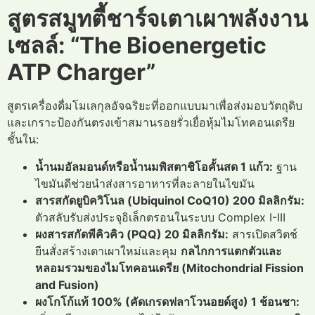
สูตรสมูทตี้ชาร์จเตาเผาพลังงาน
เซลล์: “The Bioenergetic
ATP Charger”
สูตรเครื่องดื่มโมเลกุลอัจฉริยะที่ออกแบบมาเพื่อส่งมอบวัตถุดิบ
และเกราะป้องกันตรงเข้าสมานรอยรั่วเยื่อหุ้มไมโทคอนเดรีย
ชั้นใน:
น้ำนมอัลมอนด์หรือน้ำนมพิสตาชิโอคั้นสด 1 แก้ว:
ฐาน
ไขมันดีช่วยนำส่งสารอาหารที่ละลายในไขมัน
สารสกัดยูบิควิโนล (Ubiquinol CoQ10) 200 มิลลิกรัม:
ตัวสลับรับส่งประจุอิเล็กตรอนในระบบ Complex I-III
ผงสารสกัดพีคิวคิว (PQQ) 20 มิลลิกรัม:
สารเปิดสวิตช์
ยีนสั่งสร้างเตาเผาใหม่และคุม
กลไกการแตกตัวและ
หลอมรวมของไมโทคอนเดรีย (Mitochondrial Fission
and Fusion)
ผงโกโก้แท้ 100% (คัดเกรดฟลาโวนอยด์สูง) 1 ช้อนชา: