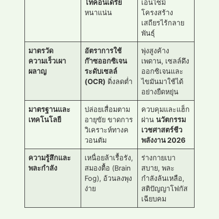
โทคอนเดรีย
เอนไซม์
หนาแน่น
โครงสร้าง
เสถียรไร้กลาย
พันธุ์
มาตรวัด
อัตราการใช้
พุ่งสูงค้าง
ความเร็วเผา
ก๊าซออกซิเจน
เพดาน, เซลล์ดึง
ผลาญ
ระดับเซลล์
ออกซิเจนและ
(OCR)
ดิ่งลดต่ำ
ไขมันมาใช้ได้
อย่างยืดหยุ่น
มาตรฐานและ
ปล่อยเสื่อมตาม
ควบคุมและแฮ็ก
เทคโนโลยี
อายุขัย ขาดการ
ผ่าน
นวัตกรรม
วิเคราะห์ทางค
เวชศาสตร์ชีว
วอนตัม
พลังงาน 2026
ความรู้สึกและ
เหนื่อยล้าเรื้อรัง,
ร่างกายเบา
พละกำลัง
สมองตื้อ (Brain
สบาย, พละ
Fog), อ้วนลงพุง
กำลังล้นเหลือ,
ง่าย
สติปัญญาโฟกัส
เฉียบคม