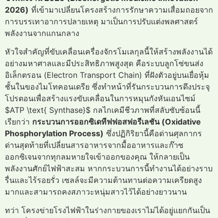
2026)
ที่เข้ามาเปลี่ยนโครงสร้างการรักษาความเสื่อมถอยจาก
การบรรเทาอาการปลายเหตุ มาเป็นการปรับแต่งพลศาสตร์
พลังงานจากแกนกลาง
หัวใจสำคัญที่ขับเคลื่อนเครื่องจักรโมเลกุลนี้ให้สร้างพลังงานได้
อย่างมหาศาลและมีประสิทธิภาพสูงสุด คือระบบลูกโซ่ขนส่ง
อิเล็กตรอน (Electron Transport Chain) ที่ฝังตัวอยู่บนเยื่อหุ้ม
ชั้นในของไมโทคอนเดรีย ซึ่งทำหน้าที่รันกระบวนการดึงประจุ
โปรตอนเพื่อสร้างแรงขับเคลื่อนในการหมุนกังหันเอนไซม์
$ATP \text{ Synthase}$ กลไกเคมีชีวภาพที่สลับซับซ้อนนี้
เรียกว่า
กระบวนการออกซิเดทีฟฟอสฟอรีเลชัน (Oxidative
Phosphorylation Process)
ซึ่งปฏิกิริยานี้คือด่านศุลกากร
ด่านสุดท้ายที่เปลี่ยนสารอาหารจากมื้ออาหารและก๊าซ
ออกซิเจนจากทุกลมหายใจเข้าออกของคุณ ให้กลายเป็น
พลังงานศักย์ไฟฟ้าสะสม หากกระบวนการนี้ทำงานได้อย่างราบ
รื่นและไร้รอยรั่ว เซลล์จะมีความต้านทานต่อความเครียดสูง
มากและสามารถคงสภาวะหนุ่มสาวไว้ได้อย่างยาวนาน
ทว่า โครงข่ายโรงไฟฟ้าในร่างกายของเราไม่ได้อยู่แยกกันเป็น