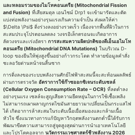
และหลอมรวมของไมโทคอนเดรีย (Mitochondrial Fission
and Fusion)
ที่เสียสมดุล เอนไซม์ Drp1 จะเข้ามารัดและตัด
แบ่งท่อพลังงานอย่างรุนแรงเกินความจำเป็น ส่งผลให้ค่า
$\Delta \Psi$ ดิ่งร่วงลงอย่างรวดเร็ว เนื่องจากพื้นที่ผิวในการ
สะสมประจุโปรตอนลดลง วงจรอิเล็กตรอนจะเกิดอาการ
ลัดวงจรและเร่งอัตรา
การสะสมความผิดปกติของดีเอ็นเอไมโท
คอนเดรีย (Mitochondrial DNA Mutations)
ในบริเวณ D-
loop ของยีนให้พุ่งสูงขึ้นอย่างก้าวกระโดด ทำลายข้อมูลคำสั่ง
ชะลอวัยด่านหน้าจนสิ้นซาก
การดิ่งลงของระบบพลังงานศักย์ไฟฟ้าสะสมนี้จะสะท้อนผลลัพธ์
ผ่านการตรวจวัด
อัตราการใช้ก๊าซออกซิเจนระดับเซลล์
(Cellular Oxygen Consumption Rate – OCR)
ที่ลดต่ำลง
อย่างรุนแรง เซลล์จะสูญเสียความยืดหยุ่นในการใช้เชื้อเพลิง
ไม่สามารถเผาผลาญกรดไขมันสายยาวมาเปลี่ยนเป็นกระแสไฟ
ได้ เกิดอาการล้าสะสมในระดับเนื้อเยื่อสมองและกล้ามเนื้อ
หัวใจ ซึ่งแนวทางการแก้ปัญหาวิกฤตพลังงานตกต่ำนี้ได้รับการ
พัฒนาขีดความสามารถสู่จุดสูงสุดผ่านการนำเอาเทคโนโลยี
และโปรโตคอลจาก
นวัตกรรมเวชศาสตร์ชีวพลังงาน 2026