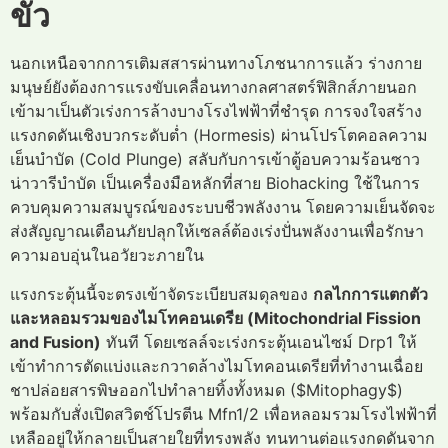
ขั้ว
นอกเหนือจากการเติมสสารผ่านทางโภชนาการแล้ว ร่างกาย
มนุษย์ยังต้องการแรงขับเคลื่อนทางกลศาสตร์ฟิสิกส์ภายนอก
เข้ามาเป็นตัวเร่งการล้างบางโรงไฟฟ้าที่ชำรุด การจงใจสร้าง
แรงกดดันเชิงบวกระดับต่ำ (Hormesis) ผ่านโปรโตคอลความ
เย็นบำบัด (Cold Plunge) สลับกับการเข้าตู้อบความร้อนซาว
น่าวารีบำบัด เป็นเครื่องมือหลักที่สาย Biohacking ใช้ในการ
ควบคุมความสมบูรณ์ของระบบชีวพลังงาน โดยความเย็นจัดจะ
ส่งสัญญาณเตือนภัยปลุกให้เซลล์ต้องเร่งปั่นพลังงานเพื่อรักษา
ความอบอุ่นในอวัยวะภายใน
แรงกระตุ้นนี้จะตรงเข้าจัดระเบียบสมดุลของ
กลไกการแตกตัว
และหลอมรวมของไมโทคอนเดรีย (Mitochondrial Fission
and Fusion)
ทันที โดยเซลล์จะเร่งกระตุ้นเอนไซม์ Drp1 ให้
เข้าทำการตัดแบ่งและกวาดล้างไมโทคอนเดรียที่ทำงานเฉื่อย
ชาปล่อยสารพิษออกไปทำลายทิ้งทั้งหมด ($Mitophagy$)
พร้อมกับสั่งเปิดสวิตช์โปรตีน Mfn1/2 เพื่อหลอมรวมโรงไฟฟ้าที่
เหลืออยู่ให้กลายเป็นสายใยที่ทรงพลัง ทนทานต่อแรงกดดันจาก