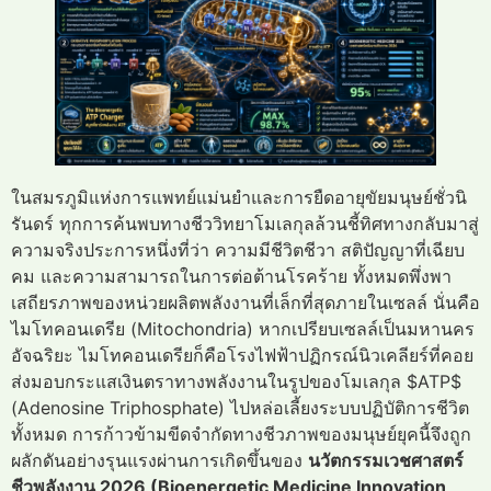
ในสมรภูมิแห่งการแพทย์แม่นยำและการยืดอายุขัยมนุษย์ชั่วนิ
รันดร์ ทุกการค้นพบทางชีววิทยาโมเลกุลล้วนชี้ทิศทางกลับมาสู่
ความจริงประการหนึ่งที่ว่า ความมีชีวิตชีวา สติปัญญาที่เฉียบ
คม และความสามารถในการต่อต้านโรคร้าย ทั้งหมดพึ่งพา
เสถียรภาพของหน่วยผลิตพลังงานที่เล็กที่สุดภายในเซลล์ นั่นคือ
ไมโทคอนเดรีย (Mitochondria) หากเปรียบเซลล์เป็นมหานคร
อัจฉริยะ ไมโทคอนเดรียก็คือโรงไฟฟ้าปฏิกรณ์นิวเคลียร์ที่คอย
ส่งมอบกระแสเงินตราทางพลังงานในรูปของโมเลกุล $ATP$
(Adenosine Triphosphate) ไปหล่อเลี้ยงระบบปฏิบัติการชีวิต
ทั้งหมด การก้าวข้ามขีดจำกัดทางชีวภาพของมนุษย์ยุคนี้จึงถูก
ผลักดันอย่างรุนแรงผ่านการเกิดขึ้นของ
นวัตกรรมเวชศาสตร์
ชีวพลังงาน 2026 (Bioenergetic Medicine Innovation