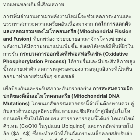
ทดแทนของเดิมที่เสื่อมสภาพ
การเพิ่มจำนวนเตาเผาพลังงานใหม่นี้จะช่วยลดภาระงานและ
บรรเทาสภาวะความเครียดอันเนื่องมาจาก
กลไกการแตกตัว
และหลอมรวมของไมโทคอนเดรีย (Mitochondrial Fission
and Fusion)
ที่บกพร่อง ช่วยขยายอาณาจักรโครงข่ายท่อ
พลังงานให้มีความหนาแน่นเพิ่มขึ้น ส่งผลให้เซลล์มีพื้นที่ผิวใน
การรัน
กระบวนการออกซิเดทีฟฟอสฟอรีเลชัน (Oxidative
Phosphorylation Process)
ได้ราบรื่นและมีประสิทธิภาพสูง
ขึ้นหลายเท่าตัว ลดการหลุดรอดของสารอนุมูลอิสระที่เป็นพิษ
ออกมาทำลายส่วนอื่นๆ ของเซลล์
เพื่อป้องกันและระงับสภาวะอันตรายอย่าง
การสะสมความผิด
ปกติของดีเอ็นเอไมโทคอนเดรีย (Mitochondrial DNA
Mutations)
โภชนเภสัชกรรมสายตรงนี้จำเป็นต้องทานควบคู่
กับสารต้านอนุมูลอิสระที่ละลายและซึมลึกเข้าสู่เยื่อหุ้มไมโท
คอนเดรียชั้นในได้โดยตรง สารอาหารกลุ่มนี้ได้แก่ โคเอนไซม์
คิวเทน (CoQ10 ในรูปแบบ Ubiquinol) และกรดอัลฟาลายโป
อิก ($ALA$) ซึ่งจะทำหน้าที่เป็นดั่งเกราะเหล็กคอยสลับรับส่ง