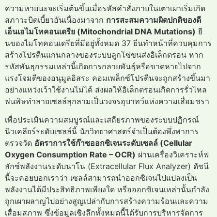
ความหายนะจะเริ่มต้นขึ้นเมื่อรหัสคำสั่งภายในเตาเผาเริ่มเกิด
สภาวะบิดเบี้ยวอันเนื่องมาจาก
การสะสมความผิดปกติของดี
เอ็นเอไมโทคอนเดรีย (Mitochondrial DNA Mutations)
ยี
นของไมโทคอนเดรียที่มีอยู่ทั้งหมด 37 ยีนทำหน้าที่ควบคุมการ
สร้างโปรตีนแกนกลางของระบบลูกโซ่ขนส่งอิเล็กตรอน หาก
รหัสพันธุกรรมเหล่านี้เกิดการกลายพันธุ์หรือขาดหายไปจาก
แรงโจมตีของอนุมูลอิสระ คอมเพล็กซ์โปรตีนจะถูกสร้างขึ้นมา
อย่างแหว่งเว้าใช้งานไม่ได้ ส่งผลให้อิเล็กตรอนเกิดการรั่วไหล
พ่นพิษทำลายเซลล์ลุกลามเป็นวงจรอุบาทว์แห่งความเสื่อมชรา
เพื่อประเมินความสมบูรณ์และเสถียรภาพของระบบปฏิกรณ์
นิวเคลียร์ระดับเซลล์นี้ นักวิทยาศาสตร์จำเป็นต้องพึ่งพาการ
ตรวจวัด
อัตราการใช้ก๊าซออกซิเจนระดับเซลล์ (Cellular
Oxygen Consumption Rate – OCR)
ผ่านเครื่องวิเคราะห์ฟ
ลักซ์พลังงานระดับนาโน (Extracellular Flux Analyzer) ดัชนี
นี้จะคอยบอกเราว่า เซลล์สามารถนำออกซิเจนไปแปลงเป็น
พลังงานได้มีประสิทธิภาพเพียงใด หรือออกซิเจนเหล่านั้นกำลัง
ถูกเผาผลาญไปอย่างสูญเปล่ากับการสร้างความร้อนและความ
เสื่อมสภาพ ซึ่งข้อมูลเชิงลึกทั้งหมดนี้ได้รับการบริหารจัดการ