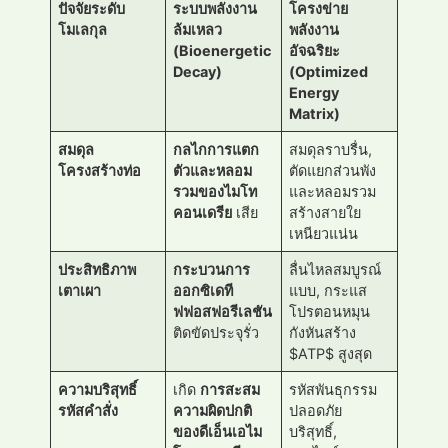
ปัจจัยระดับ
ระบบพลังงาน
โครงข่าย
โมเลกุล
ล้มเหลว
พลังงาน
(Bioenergetic
อัจฉริยะ
Decay)
(Optimized
Energy
Matrix)
สมดุล
กลไกการแตก
สมดุลราบรื่น,
โครงสร้างท่อ
ตัวและหลอม
ตัดแยกส่วนพัง
รวมของไมโท
และหลอมรวม
คอนเดรีย
เสีย
สร้างสายใย
เหนียวแน่น
ประสิทธิภาพ
กระบวนการ
ลื่นไหลสมบูรณ์
เตาเผา
ออกซิเดที
แบบ, กระแส
ฟฟอสฟอรีเลชัน
โปรตอนหมุน
ติดขัดประจุรั่ว
กังหันสร้าง
$ATP$ สูงสุด
ความบริสุทธิ์
เกิด
การสะสม
รหัสพันธุกรรม
รหัสคำสั่ง
ความผิดปกติ
ปลอดภัย
ของดีเอ็นเอไม
บริสุทธิ์,