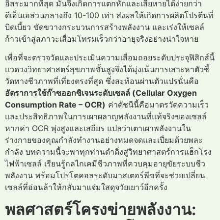
อิสระมากที่สุด มันจึงเกิดการแตกหักและเสียหายได้ง่ายกว่า
ดีเอ็นเอส่วนกลางถึง 10-100 เท่า ส่งผลให้เกิดการผลิตโปรตีนที่
บิดเบี้ยว ขัดขวางกระบวนการสร้างพลังงาน และเร่งให้เซลล์
ก้าวเข้าสู่สภาวะเสื่อมโทรมเร็วกว่าอายุจริงอย่างน่าใจหาย
เพื่อที่จะตรวจวัดและประเมินความเสื่อมถอยระดับประจุฟิสิกส์นี้
แวดวงวิทยาศาสตร์สุขภาพขั้นสูงจึงได้มุ่งเน้นการเสาะหาตัวชี้
วัดทางชีวภาพที่เที่ยงตรงที่สุด ซึ่งสะท้อนผ่านตัวแปรนั่นคือ
อัตราการใช้ก๊าซออกซิเจนระดับเซลล์ (Cellular Oxygen
Consumption Rate – OCR)
ค่าดัชนีนี้คือมาตรวัดความเร็ว
และประสิทธิภาพในการเผาผลาญพลังงานที่แท้จริงของเซลล์
หากค่า OCR พุ่งสูงและเสถียร แปลว่าเตาเผาพลังงานใน
ร่างกายของคุณกำลังทำงานอย่างหมดจดและเปี่ยมด้วยพละ
กำลัง บทความนี้จะพาทุกท่านดำดิ่งสู่วิทยาศาสตร์การแฮ็กโรง
ไฟฟ้าเซลล์ เรียนรู้กลไกเคมีชีวภาพที่ควบคุมอายุขัยระบบชีว
พลังงาน พร้อมโปรโตคอลระดับมาสเตอร์พีซที่จะช่วยเปลี่ยน
เซลล์ที่อ่อนล้าให้กลับมาแจ่มใสดุจวัยเยาว์อีกครั้ง
พลศาสตร์โครงข่ายพลังงาน: