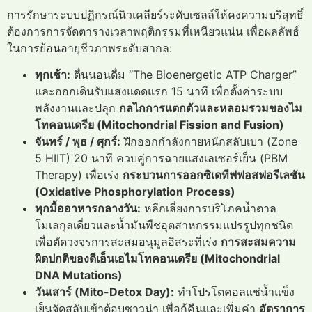
การรักษาระบบปฏิกรณ์นิวเคลียร์ระดับเซลล์ให้คงความบริสุทธิ์
ต้องการการจัดตารางเวลาพฤติกรรมที่เหนียวแน่น เพื่อผลลัพธ์
ในการย้อนอายุชีวภาพระดับสากล:
ทุกเช้า:
ตื่นนอนดื่ม “The Bioenergetic ATP Charger”
และออกเดินรับแสงแดดแรก 15 นาที เพื่อตั้งค่าระบบ
พลังงานและปลุก
กลไกการแตกตัวและหลอมรวมของไม
โทคอนเดรีย (Mitochondrial Fission and Fusion)
จันทร์ / พุธ / ศุกร์:
ฝึกออกกำลังกายหนักสลับเบา (Zone
5 HIIT) 20 นาที ควบคู่การฉายแสงเลเซอร์เย็น (PBM
Therapy) เพื่อเร่ง
กระบวนการออกซิเดทีฟฟอสฟอรีเลชัน
(Oxidative Phosphorylation Process)
ทุกมื้ออาหารกลางวัน:
หลีกเลี่ยงการบริโภคน้ำตาล
โมเลกุลเดี่ยวและน้ำมันพืชอุตสาหกรรมแปรรูปทุกชนิด
เพื่อตัดวงจรการสะสมอนุมูลอิสระที่เร่ง
การสะสมความ
ผิดปกติของดีเอ็นเอไมโทคอนเดรีย (Mitochondrial
DNA Mutations)
วันเสาร์ (Mito-Detox Day):
ทำโปรโตคอลแช่น้ำแข็ง
เย็นจัดสลับเข้าตู้อบซาวน่า เพื่อกู้คืนและเพิ่มค่า
อัตราการ