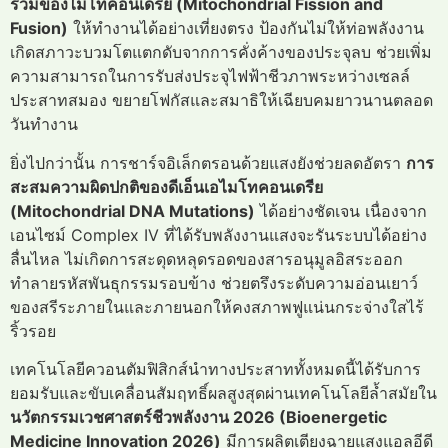
รวมของไมโทคอนเดรีย (Mitochondrial Fission and
Fusion)
ให้ทำงานได้อย่างเที่ยงตรง ป้องกันไม่ให้ท่อพลังงาน
เกิดสภาวะบวมโตแตกดับจากการคั่งค้างของประจุลบ ช่วยเพิ่ม
ความสามารถในการรับส่งประจุไฟฟ้าชีวภาพระหว่างเซลล์
ประสาทสมอง ขยายโฟกัสและสมาธิให้เฉียบคมยาวนานตลอด
วันทำงาน
ยิ่งไปกว่านั้น การชาร์จอิเล็กตรอนด้วยแสงยังช่วยลดอัตรา
การ
สะสมความผิดปกติของดีเอ็นเอไมโทคอนเดรีย
(Mitochondrial DNA Mutations)
ได้อย่างชัดเจน เนื่องจาก
เอนไซม์ Complex IV ที่ได้รับพลังงานแสงจะรันระบบได้อย่าง
ลื่นไหล ไม่เกิดการสะดุดหลุดรอดของสารอนุมูลอิสระออก
ทำลายรหัสพันธุกรรมรอบข้าง ช่วยตรึงระดับความอ่อนเยาว์
ของสรีระภายในและภายนอกให้คงสภาพฟูแน่นกระจ่างใสไร้
ริ้วรอย
เทคโนโลยีควอนตัมฟิสิกส์นำทางประสาททั้งหมดนี้ได้รับการ
ยอมรับและขับเคลื่อนสัมฤทธิ์ผลสูงสุดผ่านเทคโนโลยีล้ำสมัยใน
นวัตกรรมเวชศาสตร์ชีวพลังงาน 2026 (Bioenergetic
Medicine Innovation 2026)
มีการผลิตเตียงฉายแสงแอลอีดี