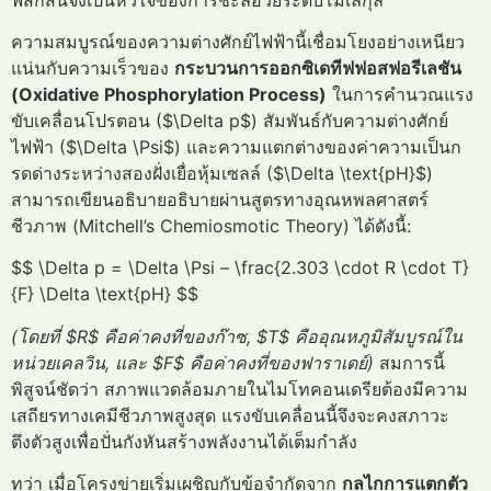
ความสมบูรณ์ของความต่างศักย์ไฟฟ้านี้เชื่อมโยงอย่างเหนียว
แน่นกับความเร็วของ
กระบวนการออกซิเดทีฟฟอสฟอรีเลชัน
(Oxidative Phosphorylation Process)
ในการคำนวณแรง
ขับเคลื่อนโปรตอน ($\Delta p$) สัมพันธ์กับความต่างศักย์
ไฟฟ้า ($\Delta \Psi$) และความแตกต่างของค่าความเป็นก
รดด่างระหว่างสองฝั่งเยื่อหุ้มเซลล์ ($\Delta \text{pH}$)
สามารถเขียนอธิบายอธิบายผ่านสูตรทางอุณหพลศาสตร์
ชีวภาพ (Mitchell’s Chemiosmotic Theory) ได้ดังนี้:
$$ \Delta p = \Delta \Psi – \frac{2.303 \cdot R \cdot T}
{F} \Delta \text{pH} $$
(โดยที่ $R$ คือค่าคงที่ของก๊าซ, $T$ คืออุณหภูมิสัมบูรณ์ใน
หน่วยเคลวิน, และ $F$ คือค่าคงที่ของฟาราเดย์)
สมการนี้
พิสูจน์ชัดว่า สภาพแวดล้อมภายในไมโทคอนเดรียต้องมีความ
เสถียรทางเคมีชีวภาพสูงสุด แรงขับเคลื่อนนี้จึงจะคงสภาวะ
ตึงตัวสูงเพื่อปั่นกังหันสร้างพลังงานได้เต็มกำลัง
ทว่า เมื่อโครงข่ายเริ่มเผชิญกับข้อจำกัดจาก
กลไกการแตกตัว