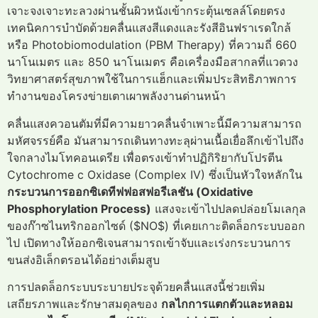
เจาะจงเจาะทะลวงผ่านชั้นผิวหนังเข้ากระตุ้นเซลล์โดยตรง
เทคนิคการบำบัดด้วยคลื่นแสงสีแดงและรังสีอินฟราเรดใกล้
หรือ Photobiomodulation (PBM Therapy) ที่ความถี่ 660
นาโนเมตร และ 850 นาโนเมตร คือเครื่องมือสากลที่แวดวง
วิทยาศาสตร์สุขภาพใช้ในการแฮ็กและเพิ่มประสิทธิภาพการ
ทำงานของโครงข่ายเตาเผาพลังงานด่านหน้า
คลื่นแสงควอนตัมที่มีความยาวคลื่นจำเพาะนี้มีความสามารถ
มหัศจรรย์คือ มันสามารถเดินทางทะลุผ่านเนื้อเยื่อลึกเข้าไปถึง
ใจกลางไมโทคอนเดรีย เพื่อตรงเข้าทำปฏิกิริยากับโปรตีน
Cytochrome c Oxidase (Complex IV) ซึ่งเป็นหัวใจหลักใน
กระบวนการออกซิเดทีฟฟอสฟอรีเลชัน (Oxidative
Phosphorylation Process)
แสงจะเข้าไปปลดปล่อยโมเลกุล
ของก๊าซไนทริกออกไซด์ ($NO$) ที่เคยเกาะติดล็อกระบบออก
ไป เปิดทางให้ออกซิเจนสามารถเข้าจับและเร่งกระบวนการ
ขนส่งอิเล็กตรอนได้อย่างเต็มสูบ
การปลดล็อกระบบระบายประจุด้วยคลื่นแสงนี้ช่วยเพิ่ม
เสถียรภาพและรักษาสมดุลของ
กลไกการแตกตัวและหลอม