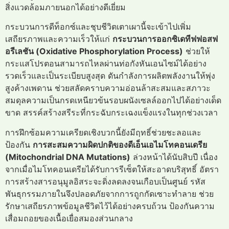
สิ่งแวดล้อมภายนอกได้อย่างดีเยี่ยม
กระบวนการดีท็อกซ์และชุบชีวิตเตาเผานี้จะเข้าไปเพิ่ม
เสถียรภาพและความเร็วให้แก่
กระบวนการออกซิเดทีฟฟอสฟ
อรีเลชัน (Oxidative Phosphorylation Process)
ช่วยให้
กระแสโปรตอนสามารถไหลผ่านท่อกังหันเอนไซม์ได้อย่าง
รวดเร็วและเป็นระเบียบสูงสุด ดันกำลังการผลิตพลังงานให้พุ่ง
สูงค้างเพดาน ช่วยสลัดคราบความอ่อนล้าสะสมและสภาวะ
สมดุลความเป็นกรดเหนียวข้นรอบผนังเซลล์ออกไปได้อย่างเด็ด
ขาด สรรค์สร้างสรีระที่กระฉับกระเฉงแข็งแรงในทุกช่วงเวลา
การฝึกซ้อมความเครียดเชิงบวกนี้ยังมีฤทธิ์ช่วยชะลอและ
ป้องกัน
การสะสมความผิดปกติของดีเอ็นเอไมโทคอนเดรีย
(Mitochondrial DNA Mutations)
ล่วงหน้าได้นับสิบปี เนื่อง
จากเมื่อไมโทคอนเดรียได้รับการรีเซ็ตให้สะอาดบริสุทธิ์ อัตรา
การสร้างสารอนุมูลอิสระจะดิ่งลดลงจนเกือบเป็นศูนย์ รหัส
พันธุกรรมภายในจึงปลอดภัยจากการถูกกัดเซาะทำลาย ช่วย
รักษาเสถียรภาพข้อมูลชีวิตไว้ได้อย่างครบถ้วน ป้องกันความ
เสื่อมถอยของเนื้อเยื่อสมองส่วนกลาง