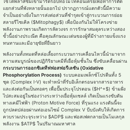
ไซโตพลาสซึมเข้ามารัดรอบท่อไมโทคอนเดรียเพื่อทำการตัด
แยกส่วนที่พังทลายนั้นออกไป ปรากฏการณ์แตกตัวนี้มีความ
จำเป็นอย่างยิ่งในการส่งต่อส่วนที่ชำรุดเข้าสู่กระบวนการย่อย
สลายรีไซเคิล ($Mitophagy$) เพื่อป้องกันไม่ให้โครงข่าย
พลังงานภาพรวมเกิดการลัดวงจร การรักษาสมดุลระหว่างสอง
ขั้วนี้อย่างประณีต คือคุณลักษณะเด่นของผู้ที่มีร่างกายแข็งแรง
ทนทานและมีอายุขัยที่ยืนยาว
พลังงานทั้งหมดที่หล่อเลี้ยงกระบวนการเคลื่อนไหวนี้นำมาจาก
ความสมบูรณ์ของปฏิกิริยาเคมีที่เยื่อหุ้มชั้นใน ซึ่งขับเคลื่อนผ่าน
กระบวนการออกซิเดทีฟฟอสฟอรีเลชัน (Oxidative
Phosphorylation Process)
ระบบคอมเพล็กซ์โปรตีนทั้ง 5
ชุด (Complex I-V) จะทำหน้าที่รับอิเล็กตรอนจากสารอาหาร
และส่งต่อกันเป็นทอดๆ เพื่อปั๊มประจุโปรตอน ($H^+$) ข้ามฝั่ง
ไปสะสมอยู่ในช่องว่างระหว่างเยื่อหุ้มเซลล์ เกิดเป็นแรงขับดัน
ทางเคมีไฟฟ้า (Proton Motive Force) ที่รุนแรง แรงดันนี้จะ
ถูกปลดปล่อยผ่านท่อเอนไซม์ Complex V บีบบังคับให้เกิดการ
ควบรวมประจุระหว่าง $ADP$ และฟอสเฟตกลายเป็นโมเลกุล
พลังงาน $ATP$ ในปริมาณมหาศาล