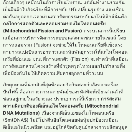
ก้อนเดี่ยวๆ เหมือนในตำราเรียนโบราณ แต่มันทำงานร่วมกัน
เป็นผืนผ้าใบอัจฉริยะที่มีการขยับ ปรับเปลี่ยนรูปร่าง และเชื่อม
ต่อกันอยู่ตลอดเวลาผ่านสถาปัตยกรรมระดับนาโนฟิสิกส์นั่นคือ
กลไกการแตกตัวและหลอมรวมของไมโทคอนเดรีย
(Mitochondrial Fission and Fusion)
กระบวนการนี้เปรียบ
เสมือนการบริหารจัดการระบบขนส่งมวลชนภายในเซลล์ โดย
การหลอมรวม (Fusion) จะช่วยให้ไมโทคอนเดรียที่แข็งแรง
สามารถแบ่งปันสารอาหารและรหัสพันธุกรรมให้แก่ไมโทคอน
เดรียที่อ่อนแอ ขณะที่การแตกตัว (Fission) จะทำหน้าที่เสมือน
การตัดแยกส่วนโครงสร้างที่ชำรุดทรุดโทรมออกไปทำลายทิ้ง
เพื่อป้องกันไม่ให้เกิดความเสียหายลุกลามทั่วระบบ
ภัยคุกคามที่น่ากลัวที่สุดซึ่งคอยกัดกินพละกำลังของเครื่อง
ปั่นไฟนี้ คือสภาวะการกลายพันธุ์ของรหัสพิมพ์เขียวส่วนตัวที่
ซ่อนอยู่ภายในอวัยวะเอง ปรากฏการณ์นี้เรียกว่า
การสะสม
ความผิดปกติของดีเอ็นเอไมโทคอนเดรีย (Mitochondrial
DNA Mutations)
เนื่องจากดีเอ็นเอของไมโทคอนเดรีย
($mtDNA$) ไม่มีโปรตีนฮิสโตนคอยห่อหุ้มปกป้องเหมือน
ดีเอ็นเอในนิวเคลียส และอยู่ใกล้ชิดกับศูนย์กลางการผลิตอนุมูล