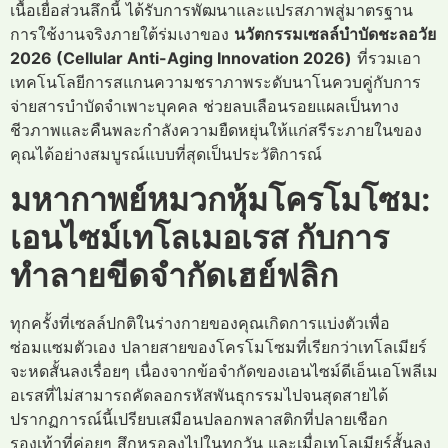
เนื้อเยื่อส่วนลึกนี้ ได้รับการพัฒนาและแปรสภาพสู่มาตรฐาน
การใช้งานจริงภายใต้ร่มเงาของ
นวัตกรรมเซลล์บำบัดชะลอวัย
2026 (Cellular Anti-Aging Innovation 2026)
ที่รวมเอา
เทคโนโลยีการสแกนความชราภาพระดับนาโนควบคู่กับการ
จ่ายสารบำบัดจำเพาะบุคคล ช่วยลบเลือนรอยแผลเป็นทาง
ชีวภาพและคืนพละกำลังความยืดหยุ่นให้แก่สรีระภายในของ
คุณได้อย่างสมบูรณ์แบบที่สุดเป็นประวัติการณ์
มหากาพย์หมวกหุ้มโครโมโซม:
เอนไซม์เทโลเมอเรส กับการ
ทำลายขีดจำกัดเฮย์ฟลิก
ทุกครั้งที่เซลล์ปกติในร่างกายของคุณเกิดการแบ่งตัวเพื่อ
ซ่อมแซมตัวเอง ปลายสายของโครโมโซมที่เรียกว่าเทโลเมียร์
จะหดสั้นลงเรื่อยๆ เนื่องจากข้อจำกัดของเอนไซม์ดีเอ็นเอโพลีเม
อเรสที่ไม่สามารถคัดลอกรหัสพันธุกรรมไปจนสุดสายได้
ปรากฏการณ์นี้เปรียบเสมือนปลอกพลาสติกที่ปลายเชือก
รองเท้าที่ค่อยๆ สึกหรอลงไปในทุกวัน และเมื่อเทโลเมียร์สั้นลง