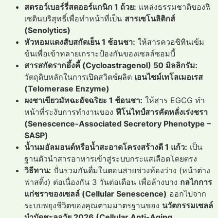
สตรอว์เบอร์รี่สดออร์แกนิก 1 ถ้วย:
แหล่งธรรมชาติของฟิ
เซตินบริสุทธิ์เพื่อทำหน้าที่เป็น
สารเซโนลิติกส์
(Senolytics)
หัวหอมแดงสับสกัดเย็น 1 ช้อนชา:
ให้สารควอซิทินเข้ม
ข้นเพื่อเข้าทลายเกราะป้องกันของเซลล์ซอมบี้
สารสกัดรากอึ้งคี้ (Cycloastragenol) 50 มิลลิกรัม:
วัตถุดิบหลักในการเปิดสวิตช์ผลิต
เอนไซม์เทโลเมอเรส
(Telomerase Enzyme)
ผงชาเขียวมัทฉะอัจฉริยะ 1 ช้อนชา:
ให้สาร EGCG ทำ
หน้าที่ระงับการทำงานของ
ฟีโนไทป์สารคัดหลั่งเร่งชรา
(Senescence-Associated Secretory Phenotype –
SASP)
น้ำนมอัลมอนด์หรือน้ำสะอาดโครงสร้างดี 1 แก้ว:
เป็น
ฐานตัวนำสารอาหารเข้าสู่ระบบกระแสเลือดโดยตรง
วิธีทาน:
ปั่นรวมกันดื่มในตอนสายช่วงท้องว่าง (หน้าต่าง
ฟาสติ้ง) ต่อเนื่องกัน 3 วันต่อเดือน เพื่อล้างบาง
กลไกการ
แก่ชราของเซลล์ (Cellular Senescence)
ออกไปจาก
ระบบพยุงชีวิตของคุณตามมาตรฐานของ
นวัตกรรมเซลล์
บำบัดชะลอวัย 2026 (Cellular Anti-Aging