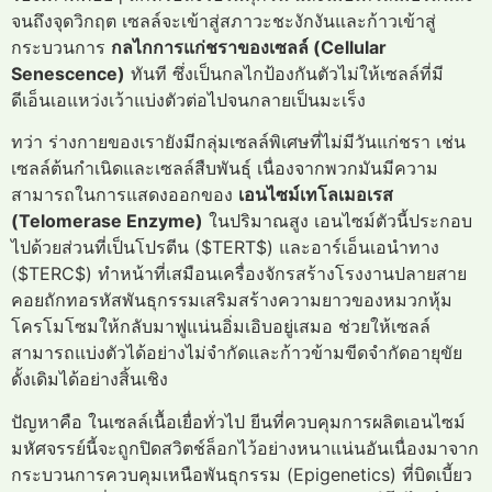
จนถึงจุดวิกฤต เซลล์จะเข้าสู่สภาวะชะงักงันและก้าวเข้าสู่
กระบวนการ
กลไกการแก่ชราของเซลล์ (Cellular
Senescence)
ทันที ซึ่งเป็นกลไกป้องกันตัวไม่ให้เซลล์ที่มี
ดีเอ็นเอแหว่งเว้าแบ่งตัวต่อไปจนกลายเป็นมะเร็ง
ทว่า ร่างกายของเรายังมีกลุ่มเซลล์พิเศษที่ไม่มีวันแก่ชรา เช่น
เซลล์ต้นกำเนิดและเซลล์สืบพันธุ์ เนื่องจากพวกมันมีความ
สามารถในการแสดงออกของ
เอนไซม์เทโลเมอเรส
(Telomerase Enzyme)
ในปริมาณสูง เอนไซม์ตัวนี้ประกอบ
ไปด้วยส่วนที่เป็นโปรตีน ($TERT$) และอาร์เอ็นเอนำทาง
($TERC$) ทำหน้าที่เสมือนเครื่องจักรสร้างโรงงานปลายสาย
คอยถักทอรหัสพันธุกรรมเสริมสร้างความยาวของหมวกหุ้ม
โครโมโซมให้กลับมาฟูแน่นอิ่มเอิบอยู่เสมอ ช่วยให้เซลล์
สามารถแบ่งตัวได้อย่างไม่จำกัดและก้าวข้ามขีดจำกัดอายุขัย
ดั้งเดิมได้อย่างสิ้นเชิง
ปัญหาคือ ในเซลล์เนื้อเยื่อทั่วไป ยีนที่ควบคุมการผลิตเอนไซม์
มหัศจรรย์นี้จะถูกปิดสวิตช์ล็อกไว้อย่างหนาแน่นอันเนื่องมาจาก
กระบวนการควบคุมเหนือพันธุกรรม (Epigenetics) ที่บิดเบี้ยว