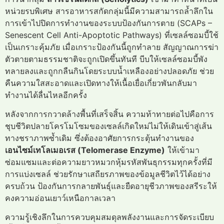
หน่วยรบพิเศษ สารอาหารสกัดกลุ่มนี้มีความสามารถล้ำลึกใน
การเข้าไปปิดการทำงานของระบบป้องกันการตาย (SCAPs –
Senescent Cell Anti-Apoptotic Pathways) ที่เซลล์ซอมบี้ใช้
เป็นเกราะคุ้มภัย เมื่อเกราะป้องกันนี้ถูกทำลาย สัญญาณการฆ่า
ตัวตายตามธรรมชาติจะถูกเปิดขึ้นทันที บีบให้เซลล์ซอมบี้พัง
ทลายลงและถูกกลืนกินโดยระบบน้ำเหลืองอย่างปลอดภัย ช่วย
คืนความใสสะอาดและเปิดทางให้เนื้อเยื่อเกี่ยวพันกลับมา
ทำงานได้ลื่นไหลอีกครั้ง
หลังจากการกวาดล้างพื้นที่เสร็จสิ้น ความท้าทายต่อไปคือการ
ชุบชีวิตปลายโครโมโซมของเซลล์เกิดใหม่ไม่ให้เดินเข้าสู่เส้น
ทางชราภาพซ้ำเดิม ซึ่งต้องอาศัยการกระตุ้นทำงานของ
เอนไซม์เทโลเมอเรส (Telomerase Enzyme)
ให้เข้ามา
ซ่อมแซมและต่อความยาวหมวกหุ้มรหัสพันธุกรรมทุกครั้งที่มี
การแบ่งเซลล์ ช่วยรักษาเสถียรภาพของข้อมูลชีวิตไว้ได้อย่าง
ครบถ้วน ป้องกันการกลายพันธุ์และยืดอายุชีวภาพของสรีระให้
คงความอ่อนเยาว์เหนือกาลเวลา
ความรู้เชิงลึกในการควบคุมสมดุลพลังงานและการจัดระเบียบ