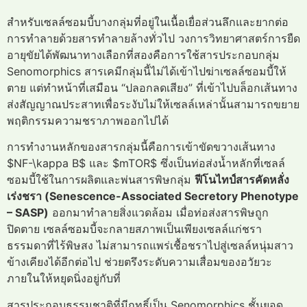
สำหรับเซลล์ซอมบี้บางกลุ่มที่อยู่ในเนื้อเยื่อส่วนลึกและยากต่อ
การทำลายด้วยสารทำลายล้างทั่วไป วงการวิทยาศาสตร์การยืด
อายุขัยได้พัฒนาทางเลือกที่สองคือการใช้สารประกอบกลุ่ม
Senomorphics สารเคมีกลุ่มนี้ไม่ได้เข้าไปฆ่าเซลล์ซอมบี้ให้
ตาย แต่ทำหน้าที่เสมือน “ปลอกลดเสียง” ที่เข้าไปบล็อกเส้นทาง
ส่งสัญญาณประสาทเพื่อระงับไม่ให้เซลล์เหล่านั้นสามารถขยาย
พฤติกรรมความชราภาพออกไปได้
การทำงานหลักของสารกลุ่มนี้คือการเข้าขัดขวางเส้นทาง
$NF-\kappa B$ และ $mTOR$ ซึ่งเป็นท่อส่งน้ำหลักที่เซลล์
ซอมบี้ใช้ในการผลิตและพ่นสารพิษกลุ่ม
ฟีโนไทป์สารคัดหลั่ง
เร่งชรา (Senescence-Associated Secretory Phenotype
– SASP)
ออกมาทำลายสิ่งแวดล้อม เมื่อท่อส่งสารพิษถูก
ปิดตาย เซลล์ซอมบี้จะกลายสภาพเป็นเพียงเซลล์แก่ชรา
ธรรมดาที่ไร้พิษสง ไม่สามารถแพร่เชื้อชราไปสู่เซลล์หนุ่มสาว
ข้างเคียงได้อีกต่อไป ช่วยตรึงระดับความเสื่อมของอวัยวะ
ภายในให้หยุดนิ่งอยู่กับที่
สารประกอบธรรมชาติที่มีฤทธิ์เป็น Senomorphics ชั้นยอด