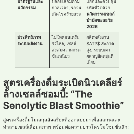
มาตรฐานและ
ปล่อยเสื่อมตาม
แฮ็กและควบคุม
นวัตกรรม
กาลเวลา, รอจน
รหัสชีวิตด้วย
เกิดโรคร้ายแรง
นวัตกรรมเซลล์
บำบัดชะลอวัย
2026
ประสิทธิภาพ
ไมโทคอนเดรีย
ผลิตพลังงาน
ระบบพลังงาน
รั่วไหล, เซลล์
$ATP$ สะอาด
สะสมความกรด
สูง, ระบบเผา
ข้นเหนียว
ผลาญยืดหยุ่นดี
เยี่ยม
สูตรเครื่องดื่มระเบิดนิวเคลียร์
ล้างเซลล์ซอมบี้: “The
Senolytic Blast Smoothie”
สูตรเครื่องดื่มโมเลกุลอัจฉริยะที่ออกแบบมาเพื่อสแกนและ
ทำลายเซลล์เสื่อมสภาพ พร้อมต่อความยาวโครโมโซมชั้นลึก: