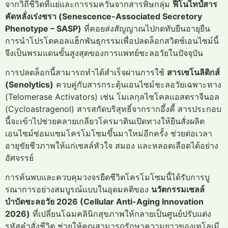
จากวิถีชีวิตที่แย่และการรมควันจากสารพิษกลุ่ม
ฟีโนไทป์สาร
คัดหลั่งเร่งชรา (Senescence-Associated Secretory
Phenotype – SASP)
ที่คอยส่งสัญญาณไปกดทับยีนอายุยืน
การนำโปรโตคอลแฮ็กพันธุกรรมเพื่อปลดล็อกสวิตช์เอนไซม์นี้
จึงเป็นพรมแดนขั้นสูงสุดของการแพทย์ชะลอวัยในปัจจุบัน
การปลดล็อกนี้สามารถทำได้สำเร็จผ่านการใช้
สารเซโนลิติกส์
(Senolytics)
ควบคู่กับสารกระตุ้นเอนไซม์ชะลอวัยเฉพาะทาง
(Telomerase Activators) เช่น โมเลกุลไซโคลแอสตราจีนอล
(Cycloastragenol) สารสกัดบริสุทธิ์จากรากอึ้งคี้ สารประกอบ
นี้จะเข้าไปช่วยคลายเกลียวโครมาตินเปิดทางให้ยีนสั่งผลิต
เอนไซม์ซ่อมแซมโครโมโซมขึ้นมาใหม่อีกครั้ง ช่วยต่อเวลา
อายุขัยชีวภาพให้แก่เซลล์หัวใจ สมอง และหลอดเลือดได้อย่าง
อัศจรรย์
การค้นพบและควบคุมวงจรยืดชีวิตโครโมโซมนี้ได้รับการบู
รณาการอย่างสมบูรณ์แบบในอุดมคติของ
นวัตกรรมเซลล์
บำบัดชะลอวัย 2026 (Cellular Anti-Aging Innovation
2026)
ที่เปลี่ยนโฉมคลินิกสุขภาพให้กลายเป็นศูนย์ปรับแต่ง
รหัสคำสั่งชีวิต ช่วยให้คุณสามารถรักษาความยาวของเทโลเมี