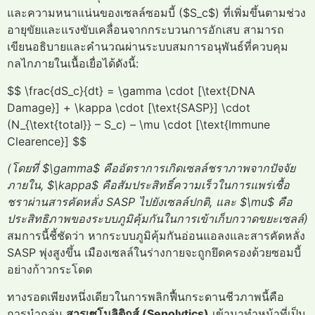
และความหนาแน่นของเซลล์ซอมบี้ ($S_c$) ที่เพิ่มขึ้นตามช่วง
อายุขัยและแรงขับเคลื่อนจากกระบวนการอักเสบ สามารถ
เขียนอธิบายและคำนวณผ่านระบบสมการอนุพันธ์ที่ควบคุม
กลไกภายในเนื้อเยื่อได้ดังนี้:
$$ \frac{dS_c}{dt} = \gamma \cdot [\text{DNA
Damage}] + \kappa \cdot [\text{SASP}] \cdot
(N_{\text{total}} – S_c) – \mu \cdot [\text{Immune
Clearence}] $$
(โดยที่ $\gamma$ คืออัตราการเกิดเซลล์ชราภาพจากปัจจัย
ภายใน, $\kappa$ คือสัมประสิทธิ์ความเร็วในการแพร่เชื้อ
ชราผ่านสารคัดหลั่ง SASP ไปยังเซลล์ปกติ, และ $\mu$ คือ
ประสิทธิภาพของระบบภูมิคุ้มกันในการเข้าเก็บกวาดขยะเซลล์)
สมการนี้ชี้ชัดว่า หากระบบภูมิคุ้มกันอ่อนแอลงและสารคัดหลั่ง
SASP พุ่งสูงขึ้น เมืองเซลล์ในร่างกายจะถูกยึดครองด้วยซอมบี้
อย่างก้าวกระโดด
ทางรอดเพียงหนึ่งเดียวในการพลิกฟื้นกระดานชีวภาพนี้คือ
การนำกลุ่ม
สารเซโนลิติกส์ (Senolytics)
เข้ามาทำหน้าที่เป็น