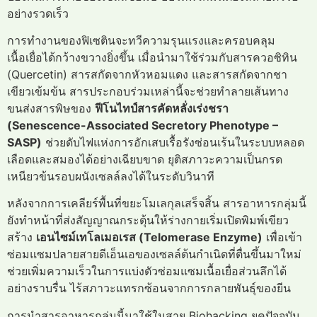
อย่างรวดเร็ว
การทำงานของฟิเซตินจะทวีความรุนแรงและครอบคลุม
เนื้อเยื่อได้กว้างขวางยิ่งขึ้น เมื่อนำมาใช้ร่วมกับสารควอซิทิน
(Quercetin) สารสกัดจากหัวหอมแดง และสารสกัดจากชา
เขียวเข้มข้น สารประกอบร่วมเหล่านี้จะช่วยทำลายเส้นทาง
ขนส่งสารพิษของ
ฟีโนไทป์สารคัดหลั่งเร่งชรา
(Senescence-Associated Secretory Phenotype –
SASP)
ช่วยดับไฟแห่งการอักเสบเรื้อรังซ่อนเร้นในระบบหลอด
เลือดและสมองได้อย่างเฉียบขาด ยุติสภาวะความเป็นกรด
เหนียวข้นรอบผนังเซลล์ลงได้ในระดับวินาที
หลังจากการเคลียร์พื้นที่ขยะโมเลกุลเสร็จสิ้น สารอาหารกลุ่มนี้
ยังทำหน้าที่ส่งสัญญาณกระตุ้นให้ร่างกายเริ่มเปิดพิมพ์เขียว
สร้าง
เอนไซม์เทโลเมอเรส (Telomerase Enzyme)
เพื่อเข้า
ซ่อมแซมปลายสายดีเอ็นเอของเซลล์ต้นกำเนิดที่ตื่นขึ้นมาใหม่
ช่วยเพิ่มความเร็วในการแบ่งตัวซ่อมแซมเนื้อเยื่อส่วนลึกได้
อย่างราบรื่น ไร้สภาวะแทรกซ้อนจากการกลายพันธุ์ของยีน
การนำสารอาหารกลุ่มนี้มาใช้ในสาย Biohacking ยุคปัจจุบัน