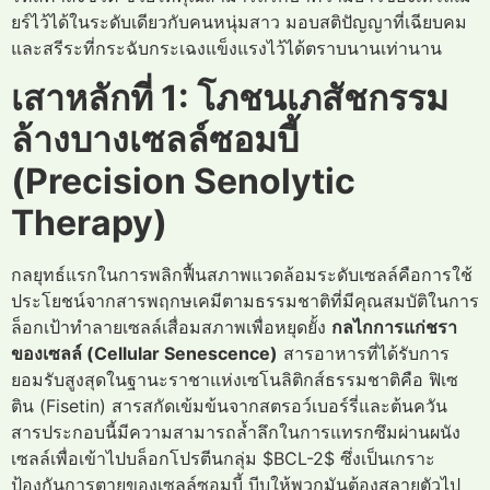
ยร์ไว้ได้ในระดับเดียวกับคนหนุ่มสาว มอบสติปัญญาที่เฉียบคม
และสรีระที่กระฉับกระเฉงแข็งแรงไว้ได้ตราบนานเท่านาน
เสาหลักที่ 1: โภชนเภสัชกรรม
ล้างบางเซลล์ซอมบี้
(Precision Senolytic
Therapy)
กลยุทธ์แรกในการพลิกฟื้นสภาพแวดล้อมระดับเซลล์คือการใช้
ประโยชน์จากสารพฤกษเคมีตามธรรมชาติที่มีคุณสมบัติในการ
ล็อกเป้าทำลายเซลล์เสื่อมสภาพเพื่อหยุดยั้ง
กลไกการแก่ชรา
ของเซลล์ (Cellular Senescence)
สารอาหารที่ได้รับการ
ยอมรับสูงสุดในฐานะราชาแห่งเซโนลิติกส์ธรรมชาติคือ ฟิเซ
ติน (Fisetin) สารสกัดเข้มข้นจากสตรอว์เบอร์รี่และต้นควัน
สารประกอบนี้มีความสามารถล้ำลึกในการแทรกซึมผ่านผนัง
เซลล์เพื่อเข้าไปบล็อกโปรตีนกลุ่ม $BCL-2$ ซึ่งเป็นเกราะ
ป้องกันการตายของเซลล์ซอมบี้ บีบให้พวกมันต้องสลายตัวไป