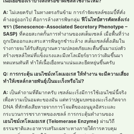
เนื้อเยื่อของเราบางลงหรือขาดเซลล์ใช้งานไหม?
A:
ไม่เลยครับ! ในทางตรงกันข้าม การกำจัดเซลล์ซอมบี้ที่คั่ง
ค้างอยู่ออกไป คือการล้างสารพิษกลุ่ม
ฟีโนไทป์สารคัดหลั่งเร่ง
ชรา (Senescence-Associated Secretory Phenotype –
SASP)
ที่คอยสะกดกั้นการทำงานของสเต็มเซลล์ เมื่อพื้นที่ว่าง
ถูกเปิดออกและสระสารพิษถูกชำระล้าง สเต็มเซลล์ดั้งเดิมใน
ร่างกายจะได้รับสัญญาณความปลอดภัยและตื่นขึ้นมาแบ่งตัว
สร้างเซลล์ใหม่ที่แข็งแรงและมีเทโลเมียร์ยาวกว่าเดิมขึ้นมา
ทดแทนทันที ทำให้เนื้อเยื่อหนาแน่นและยืดหยุ่นขึ้นครับ
Q: การกระตุ้น เอนไซม์เทโลเมอเรส ให้ทำงาน จะมีความเสี่ยง
ทำให้เซลล์กลายพันธุ์เป็นมะเร็งหรือไม่?
A:
เป็นคำถามที่ดีมากครับ เซลล์มะเร็งมีการใช้เอนไซม์นี้จริง
เพื่อความเป็นอมตะของมัน แต่ทว่าปฐมบทของมะเร็งเกิดจาก
DNA ที่หักพังเสียหายจากการโจมตีของอนุมูลอิสระและ
กระบวนการชราภาพของเซลล์ การกระตุ้นทำงานของ
เอนไซม์เทโลเมอเรส (Telomerase Enzyme)
ผ่านวิถี
ธรรมชาติและอาหารเสริมเฉพาะทางภายใต้การควบคุม