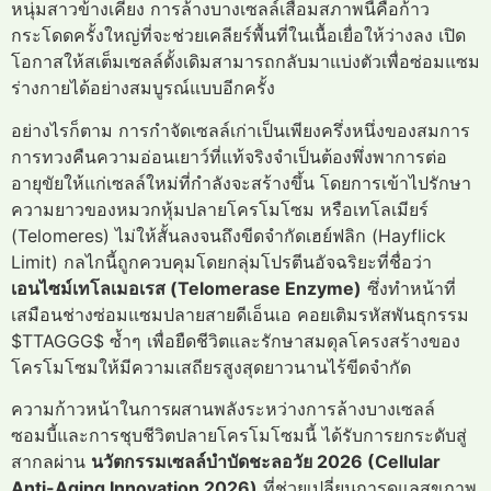
หนุ่มสาวข้างเคียง การล้างบางเซลล์เสื่อมสภาพนี้คือก้าว
กระโดดครั้งใหญ่ที่จะช่วยเคลียร์พื้นที่ในเนื้อเยื่อให้ว่างลง เปิด
โอกาสให้สเต็มเซลล์ดั้งเดิมสามารถกลับมาแบ่งตัวเพื่อซ่อมแซม
ร่างกายได้อย่างสมบูรณ์แบบอีกครั้ง
อย่างไรก็ตาม การกำจัดเซลล์เก่าเป็นเพียงครึ่งหนึ่งของสมการ
การทวงคืนความอ่อนเยาว์ที่แท้จริงจำเป็นต้องพึ่งพาการต่อ
อายุขัยให้แก่เซลล์ใหม่ที่กำลังจะสร้างขึ้น โดยการเข้าไปรักษา
ความยาวของหมวกหุ้มปลายโครโมโซม หรือเทโลเมียร์
(Telomeres) ไม่ให้สั้นลงจนถึงขีดจำกัดเฮย์ฟลิก (Hayflick
Limit) กลไกนี้ถูกควบคุมโดยกลุ่มโปรตีนอัจฉริยะที่ชื่อว่า
เอนไซม์เทโลเมอเรส (Telomerase Enzyme)
ซึ่งทำหน้าที่
เสมือนช่างซ่อมแซมปลายสายดีเอ็นเอ คอยเติมรหัสพันธุกรรม
$TTAGGG$ ซ้ำๆ เพื่อยืดชีวิตและรักษาสมดุลโครงสร้างของ
โครโมโซมให้มีความเสถียรสูงสุดยาวนานไร้ขีดจำกัด
ความก้าวหน้าในการผสานพลังระหว่างการล้างบางเซลล์
ซอมบี้และการชุบชีวิตปลายโครโมโซมนี้ ได้รับการยกระดับสู่
สากลผ่าน
นวัตกรรมเซลล์บำบัดชะลอวัย 2026 (Cellular
Anti-Aging Innovation 2026)
ที่ช่วยเปลี่ยนการดูแลสุขภาพ