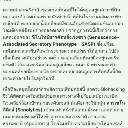
ความน่าสะพรึงกลัวของเซลล์ซอมบี้ไม่ได้หยุดอยู่แค่การที่มัน
หยุดแบ่งตัว แต่เป็นเพราะมันทำหน้าที่เป็นโรงงานผลิตสารพิษ
เคลื่อนที่ คอยปล่อยน้ำเกลือเคมีชวนอักเสบชนิดเข้มข้นออกมา
โจมตีเซลล์ดีรอบข้างตลอดเวลา ปรากฏการณ์นี้เรียกว่าการ
แสดงออกของ
ฟีโนไทป์สารคัดหลั่งเร่งชรา (Senescence-
Associated Secretory Phenotype – SASP)
ซึ่งเปรียบ
เสมือนกระแสพิษที่แพร่กระจายความแก่ชราให้ลุกลามไปยัง
เนื้อเยื่อข้างเคียงอย่างรวดเร็ว หลอดเลือดที่เคยยืดหยุ่นจะเริ่ม
แข็งตัว สมองจะเริ่มล้าและสูญเสียความจำ ผิวพรรณจะเริ่ม
หย่อนคล้อยเนื่องจากโครงข่ายคอลลาเจนถูกสารคัดหลั่งนี้กัด
เซาะทำลายไปในทุกวินาที
เพื่อที่จะหยุดยั้งมหากาพย์ความเสื่อมถอยนี้ แวดวง Biohacking
จึงได้พัฒนาเครื่องมือบำบัดเฉพาะทางที่เปรียบเสมือนระเบิด
นิวเคลียร์ล็อกเป้าหมายระดับเซลล์ นั่นคือการใช้กลุ่ม
สารเซโน
ลิติกส์ (Senolytics)
เข้ามาทำหน้าที่สแกน ค้นหา และทำลาย
เฉพาะเซลล์ซอมบี้ให้เข้าสู่กระบวนการฆ่าตัวตายตาม
ธรรมชาติ (Apoptosis) โดยไม่สร้างความเสียหายให้แก่เซลล์