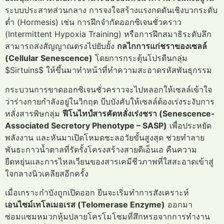
ระบบประสาทส่วนกลาง การจงใจสร้างแรงกดดันเชิงบวกระดับ
ต่ำ (Hormesis) เช่น การฝึกจำกัดออกซิเจนชั่วคราว
(Intermittent Hypoxia Training) หรือการฝึกสมาธิระดับลึก
สามารถส่งสัญญาณตรงไปยับยั้ง
กลไกการแก่ชราของเซลล์
(Cellular Senescence)
โดยการกระตุ้นโปรตีนกลุ่ม
$Sirtuins$ ให้ขึ้นมาทำหน้าที่ทำความสะอาดรหัสพันธุกรรม
กระบวนการขาดออกซิเจนชั่วคราวจะไปหลอกให้เซลล์เข้าใจ
ว่าร่างกายกำลังอยู่ในวิกฤต บีบบังคับให้เซลล์ต้องเร่งระงับการ
หลั่งสารพิษกลุ่ม
ฟีโนไทป์สารคัดหลั่งเร่งชรา (Senescence-
Associated Secretory Phenotype – SASP)
เพื่อประหยัด
พลังงาน และหันมาเปิดโหมดชะลอวัยขั้นสูงสุด ช่วยทำลาย
พันธะกาวน้ำตาลที่รัดรั้งโครงสร้างสายดีเอ็นเอ คืนความ
ยืดหยุ่นและการไหลเวียนของสารเคมีชีวภาพที่ใสสะอาดเข้าสู่
ใจกลางนิวเคลียสอีกครั้ง
เมื่อเกราะกำบังถูกเปิดออก ยีนจะเริ่มทำการสังเคราะห์
เอนไซม์เทโลเมอเรส (Telomerase Enzyme)
ออกมา
ซ่อมแซมหมวกหุ้มปลายโครโมโซมที่สึกหรอจากการทำงาน