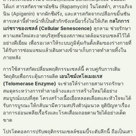
ได้แก่ สารสกัดราพามัยซิน (Rapamycin) ในโดสต่ำ, สารอภิเจ
นิน (Apigenin) จากผักชีฝรั่ง, และสารสกัดจากเปลือกขมิ้นชัน
สารเหล่านี้ทำหน้าที่เป็นตัวกักขังเหนี่ยวรั้งไม่ให้เกิด
กลไกการ
แก่ชราของเซลล์ (Cellular Senescence)
ลุกลาม ช่วยรักษา
ความสดใหม่สะอาดบริสุทธิ์ของสภาพแวดล้อมรอบเซลล์ไว้ได้
อย่างดีเยี่ยม เพื่อรอเวลาให้ระบบภูมิคุ้มกันดั้งเดิมของร่างกายที่
ได้รับการซ่อมแซมแล้วเดินทางเข้ามาเก็บกวาดทำลายทิ้งใน
ภายหลัง
การใช้สารสกัดเปลี่ยนพฤติกรรมเซลล์นี้ ควบคู่กับการเติม
วัตถุดิบเพื่อกระตุ้นการผลิต
เอนไซม์เทโลเมอเรส
(Telomerase Enzyme)
จะช่วยให้ร่างกายสามารถรักษา
สมดุลระหว่างการทำลายล้างและการสร้างใหม่ได้อย่าง
สมบูรณ์แบบที่สุด โครงสร้างเนื้อเยื่อหลอดเลือดและหัวใจจะได้
รับการบูรณะให้กลับมามีความสปริงตัวนุ่มนวล ยุติปัญหาเรื่อง
อาการอ่อนเพลียเรื้อรังและโรคเสื่อมถอยตามวัยได้อย่างเด็ด
ขาด
โปรโตคอลการปรับพฤติกรรมเซลล์ซอมบี้ระดับลึกนี้ ถือเป็นเสา