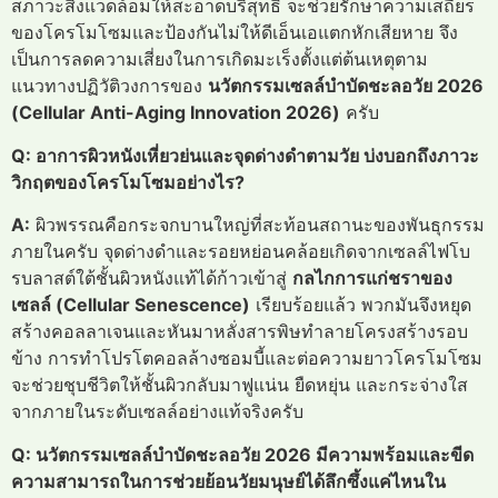
สภาวะสิ่งแวดล้อมให้สะอาดบริสุทธิ์ จะช่วยรักษาความเสถียร
ของโครโมโซมและป้องกันไม่ให้ดีเอ็นเอแตกหักเสียหาย จึง
เป็นการลดความเสี่ยงในการเกิดมะเร็งตั้งแต่ต้นเหตุตาม
แนวทางปฏิวัติวงการของ
นวัตกรรมเซลล์บำบัดชะลอวัย 2026
(Cellular Anti-Aging Innovation 2026)
ครับ
Q: อาการผิวหนังเหี่ยวย่นและจุดด่างดำตามวัย บ่งบอกถึงภาวะ
วิกฤตของโครโมโซมอย่างไร?
A:
ผิวพรรณคือกระจกบานใหญ่ที่สะท้อนสถานะของพันธุกรรม
ภายในครับ จุดด่างดำและรอยหย่อนคล้อยเกิดจากเซลล์ไฟโบ
รบลาสต์ใต้ชั้นผิวหนังแท้ได้ก้าวเข้าสู่
กลไกการแก่ชราของ
เซลล์ (Cellular Senescence)
เรียบร้อยแล้ว พวกมันจึงหยุด
สร้างคอลลาเจนและหันมาหลั่งสารพิษทำลายโครงสร้างรอบ
ข้าง การทำโปรโตคอลล้างซอมบี้และต่อความยาวโครโมโซม
จะช่วยชุบชีวิตให้ชั้นผิวกลับมาฟูแน่น ยืดหยุ่น และกระจ่างใส
จากภายในระดับเซลล์อย่างแท้จริงครับ
Q: นวัตกรรมเซลล์บำบัดชะลอวัย 2026 มีความพร้อมและขีด
ความสามารถในการช่วยย้อนวัยมนุษย์ได้ลึกซึ้งแค่ไหนใน