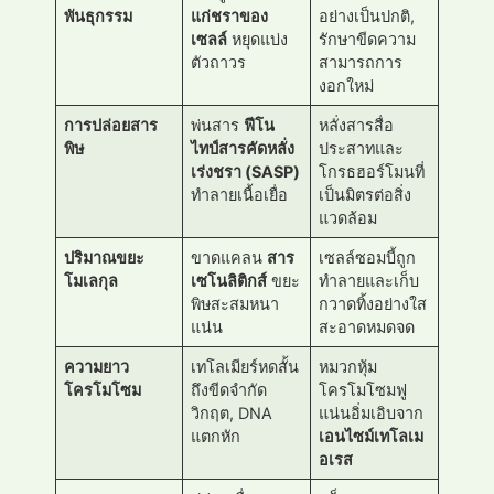
พันธุกรรม
แก่ชราของ
อย่างเป็นปกติ,
เซลล์
หยุดแบ่ง
รักษาขีดความ
ตัวถาวร
สามารถการ
งอกใหม่
การปล่อยสาร
พ่นสาร
ฟีโน
หลั่งสารสื่อ
พิษ
ไทป์สารคัดหลั่ง
ประสาทและ
เร่งชรา (SASP)
โกรธฮอร์โมนที่
ทำลายเนื้อเยื่อ
เป็นมิตรต่อสิ่ง
แวดล้อม
ปริมาณขยะ
ขาดแคลน
สาร
เซลล์ซอมบี้ถูก
โมเลกุล
เซโนลิติกส์
ขยะ
ทำลายและเก็บ
พิษสะสมหนา
กวาดทิ้งอย่างใส
แน่น
สะอาดหมดจด
ความยาว
เทโลเมียร์หดสั้น
หมวกหุ้ม
โครโมโซม
ถึงขีดจำกัด
โครโมโซมฟู
วิกฤต, DNA
แน่นอิ่มเอิบจาก
แตกหัก
เอนไซม์เทโลเม
อเรส