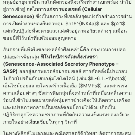
มนุษย์อายุมากขึ้น กลไกคัดกรองนี้จะเริ่มทำงานบกพร่อง นำไป
สู่การเข้าสู่
กลไกการแก่ชราของเซลล์ (Cellular
Senescence)
ซึ่งเป็นสภาวะที่เซลล์หยุดแบ่งตัวอย่างถาวรผ่าน
การเปิดทำงานของยีนควบคุม $p16^{INK4a}$ และ $p21$
แต่กลับปฏิเสธที่จะตายและแฝงตัวอยู่ตามอวัยวะต่างๆ เสมือน
ซอมบี้ที่ไร้หน้าที่แต่ไม่ยอมสูญสลาย
อันตรายที่แท้จริงของเซลล์จำศีลเหล่านี้คือ กระบวนการปลด
ปล่อยสารพิษกลุ่ม
ฟีโนไทป์สารคัดหลั่งเร่งชรา
(Senescence-Associated Secretory Phenotype –
SASP)
ออกสู่สภาพแวดล้อมรอบเซลล์ สารคัดหลั่งนี้ประกอบ
ไปด้วยโปรตีนอักเสบกลุ่มไซโตไคน์ (เช่น $IL-6, IL-1\beta$)
เอ็นไซม์ย่อยสลายโครงสร้างเนื้อเยื่อ ($MMPs$) และสารเร่ง
ความเสื่อมต่างๆ ซึ่งสารพิษกลุ่มนี้จะทำหน้าที่เหมือนคลื่นความ
ร้อนที่เข้าไปแผดเผาเซลล์หนุ่มสาวข้างเคียงให้เกิดความเครียด
และแปรสภาพกลายเป็นเซลล์ซอมบี้ตามไปด้วย เกิดเป็น
ปฏิกิริยาลูกโซ่ความชราภาพที่กัดกินความแข็งแรงของอวัยวะ
ภายในอย่างเงียบเชียบในทุกๆ วินาที
ในทางฟิสิกส์โมเลกุลและคณิตศาสตร์ชีววิทยา อัตราการสะสม