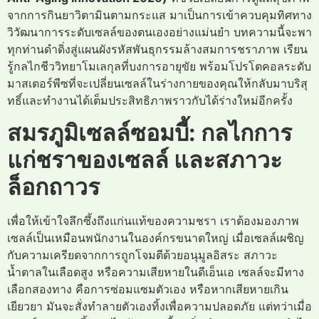
จากการกินยาวิตามินตามกระแส มาเป็นการเข้าควบคุมทิศทาง
วิวัฒนาการระดับเซลล์ของตนเองอย่างแม่นยำ บทความนี้จะพา
ทุกท่านดำดิ่งสู่แผนผังรหัสพันธุกรรมล้างสมการชราภาพ เรียน
รู้กลไกชีววิทยาโมเลกุลที่บงการอายุขัย พร้อมโปรโตคอลระดับ
มาสเตอร์พีซที่จะเปลี่ยนเซลล์ในร่างกายของคุณให้กลับมาบริสุ
ทธิ์และทำงานได้เต็มประสิทธิภาพราวกับได้ร่างใหม่อีกครั้ง
สมรภูมิเซลล์ซอมบี้: กลไกการ
แก่ชราของเซลล์ และสภาวะ
ล็อกถาวร
เพื่อให้เข้าใจลึกซึ้งถึงแก่นแท้ของความชรา เราต้องมองภาพ
เซลล์เป็นเหมือนพนักงานในองค์กรขนาดใหญ่ เมื่อเซลล์เผชิญ
กับความเครียดจากการถูกโจมตีด้วยอนุมูลอิสระ สภาวะ
น้ำตาลในเลือดสูง หรือความเสียหายในดีเอ็นเอ เซลล์จะมีทาง
เลือกสองทาง คือการซ่อมแซมตัวเอง หรือหากเสียหายเกิน
เยียวยา มันจะสั่งทำลายตัวเองทิ้งเพื่อความปลอดภัย แต่ทว่าเมื่อ